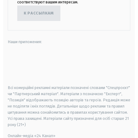
соответствуют вашим интересам.
К РАССЫЛКАМ
Наши приложения:
android
apple
smart tv
samsung smart tv
Всі комерційні рекламні матеріали позначені словами "Спецпроєкт"
чи "Партнерський матеріал". Матеріали з позначкою "Експерт",
"Позиція" відображають позицію авторів та героїв. Редакція може
не поділяти їхніх поглядів. Детальніше щодо реклами та правил
цитування можна ознайомитись в правилах користування сайтом.
Усі права захищені.
Матеріали сайту призначені для осіб старше
21
року (21+)
Онлайн-медіа «24 Канал»