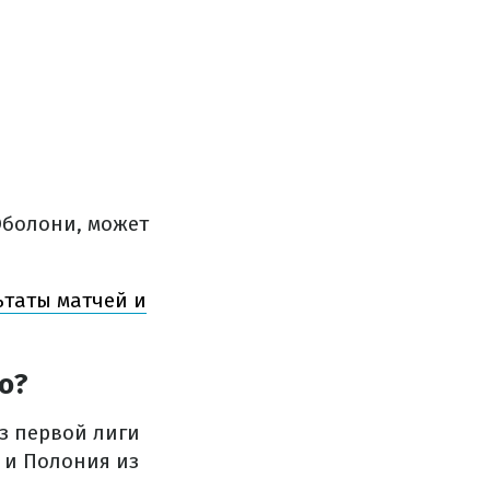
Оболони, может
ьтаты матчей и
о?
з первой лиги
 и Полония из