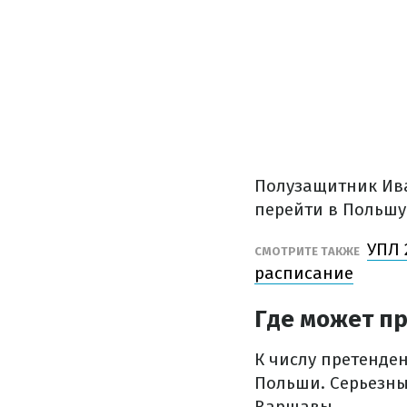
Полузащитник Ива
перейти в Польшу
УПЛ 
СМОТРИТЕ ТАКЖЕ
расписание
Где может п
К числу претенде
Польши. Серьезны
Варшавы.