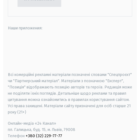
Наши приложения:
android
apple
smart tv
samsung smart tv
Всі комерційні рекламні матеріали позначені словами "Спецпроєкт"
чи "Партнерський матеріал". Матеріали з позначкою "Експерт",
"Позиція" відображають позицію авторів та героїв. Редакція може
не поділяти їхніх поглядів. Детальніше щодо реклами та правил
цитування можна ознайомитись в правилах користування сайтом.
Усі права захищені.
Матеріали сайту призначені для осіб старше
21
року (21+)
Онлайн-медіа «24 Канал»
пл. Галицька, буд. 15, м. Львів, 79008
Телефон
+380 (32) 229-77-77