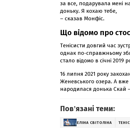
за все, подарувала мені н
доньку. Я кохаю тебе,
– сказав Монфіс.
Що відомо про стос
Тенісисти довгий час зустр
однак по-справжньому збл
стало відомо в січні 2019 р
16 липня 2021 року закоха
Женевського озера. А вже
народилася донька Скай –
Повʼязані теми:
ЕЛІНА СВІТОЛІНА
ТЕНІС