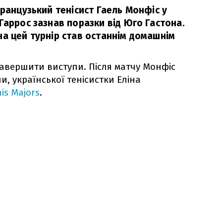
французький тенісист Гаель Монфіс у
Гаррос зазнав поразки від Юго Гастона.
на цей турнір став останнім домашнім
 завершити виступи. Після матчу Монфіс
и, української тенісистки Еліна
is Majors
.