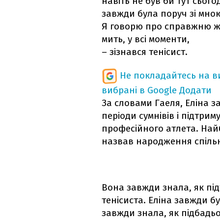
навіть не був би тут сього
завжди була поруч зі мною
Я говорю про справжню жі
мить, у всі моменти,
– зізнався тенісист.
Не покладайтесь на ви
вибрані в Google
Додати
За словами Гаеля, Еліна 
періоди сумнівів і підтрим
професійного атлета. Найб
назвав народження спіль
Вона завжди знала, як під
тенісиста. Еліна завжди б
завжди знала, як підбадьо