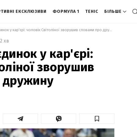
ТИВНІ ЕКСКЛЮЗИВИ
ФОРМУЛА 1
ТЕНІС
БІЛЬШЕ
 Останній поєдинок у кар'єрі: чоловік Світоліної зворушив словами про дружину 
2 хв
динок у кар'єрі:
толіної зворушив
о дружину