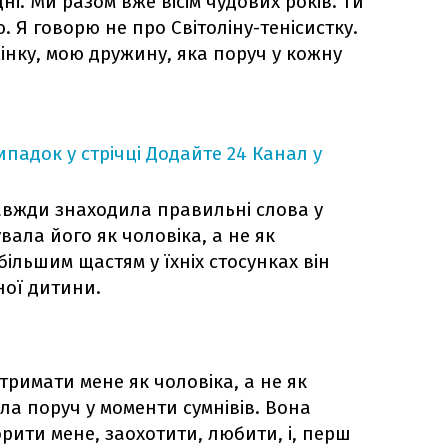
дні. Ми разом вже вісім чудових років. Ти
. Я говорю не про Світоліну-тенісистку.
нку, мою дружину, яка поруч у кожну
падок у стрічці
Додайте 24 Канал у
завжди знаходила правильні слова у
увала його як чоловіка, а не як
ільшим щастям у їхніх стосунках він
ної дитини.
тримати мене як чоловіка, а не як
ула поруч у моменти сумнівів. Вона
рити мене, заохотити, любити, і, перш