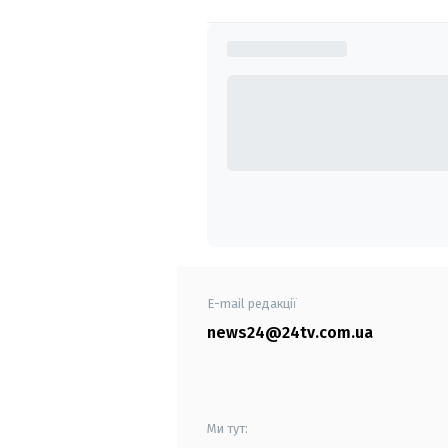
E-mail редакції
news24@24tv.com.ua
Ми тут: