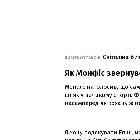
Світоліна би
ДИВІТЬСЯ ТАКОЖ
Як Монфіс звернувс
Монфіс наголосив, що сам
шлях у великому спорті. Ф
насамперед як кохану жінк
Я хочу подякувати Еліні, м