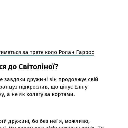
тиметься за третє коло Ролан Гаррос
я до Світоліної?
е завдяки дружині він продовжує свій
ранцуз підкреслив, що цінує Еліну
у, а не як колегу за кортами.
оїй дружині, бо без неї я, можливо,