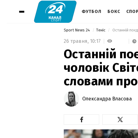
ФУТБОЛ
БОКС
СПОР
Sport News 24
Теніс
26 травня,
10:17
Останній поє
чоловік Сві
словами пр
Олександра Власова