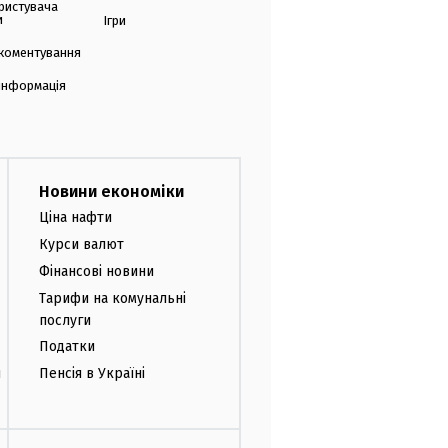
ристувача
и
Ігри
коментування
 інформація
Новини економіки
Ціна нафти
Курси валют
Фінансові новини
Тарифи на комунальні
послуги
Податки
и
Пенсія в Україні