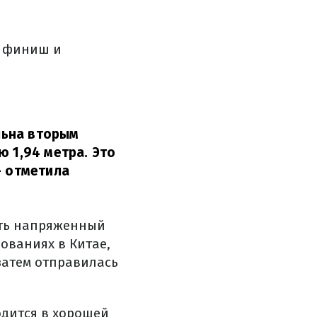
й финиш и
льна вторым
ю 1,94 метра. Это
– отметила
ять напряженный
ованиях в Китае,
затем отправилась
одится в хорошей