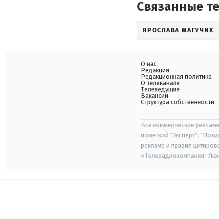
Связанные т
ЯРОСЛАВА МАГУЧИХ
О нас
Редакция
Редакционная политика
О телеканале
Телеведущие
Вакансии
Структура собственности
Все коммерческие рекламн
пометкой "Эксперт", "Поз
рекламе и правил цитиров
«Телерадиокомпания" Люкс