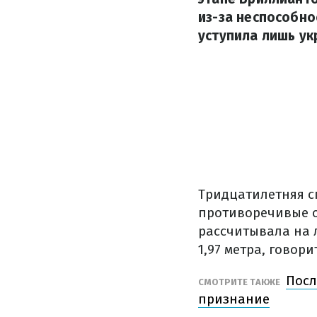
из-за неспособно
уступила лишь ук
Тридцатилетняя сп
противоречивые о
рассчитывала на 
1,97 метра, говор
Посл
СМОТРИТЕ ТАКЖЕ
признание