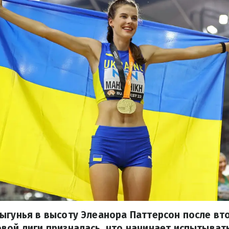
ыгунья в высоту Элеанора Паттерсон после вт
вой лиги призналась, что начинает испытыват