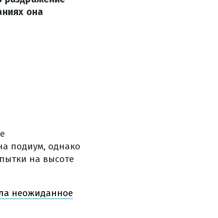
аниях она
ее
на подиум, однако
опытки на высоте
ала неожиданное