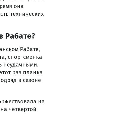
время она
сть технических
в Рабате?
анском Рабате,
на, спортсменка
сь неудачными.
этот раз планка
подряд в сезоне
оржествовала на
 на четвертой