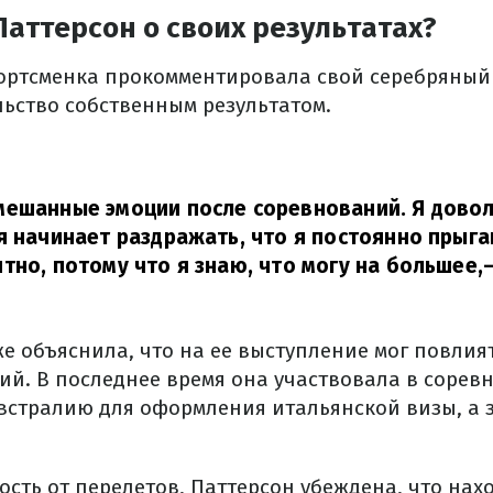
Паттерсон о своих результатах?
ортсменка прокомментировала свой серебряны
ьство собственным результатом.
мешанные эмоции после соревнований. Я дово
я начинает раздражать, что я постоянно прыга
тно, потому что я знаю, что могу на большее,
же объяснила, что на ее выступление мог повли
ий. В последнее время она участвовала в соревн
встралию для оформления итальянской визы, а 
ость от перелетов, Паттерсон убеждена, что нах