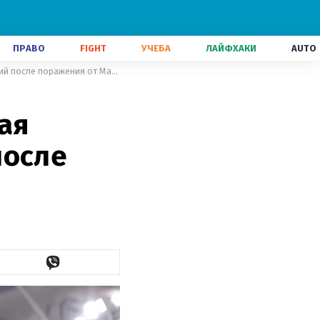
ПРАВО
FIGHT
УЧЕБА
ЛАЙФХАКИ
AUTO
"Начинает раздражать": звездная прыгунья не сдержала эмоций после поражения от Магучих
ая
после