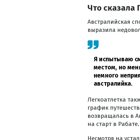
Что сказала 
Австралийская сп
выразила недовол
Я испытываю с
местом, но мен
немного неприя
австралийка.
Легкоатлетка так
график путешеств
возвращалась в А
на старт в Рабате.
Несмотря на устал