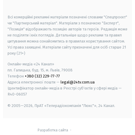
smart tv
samsung smart tv
Всі комерційні рекламні матеріали позначені словами "Спецпроєкт"
чи "Партнерський матеріал". Матеріали з позначкою "Експерт",
"Позиція" відображають позицію авторів та героїв. Редакція може
не поділяти їхніх поглядів. Детальніше щодо реклами та правил
цитування можна ознайомитись в правилах користування сайтом.
Усі права захищені.
Матеріали сайту призначені для осіб старше
21
року (21+)
Онлайн-медіа «24 Канал»
пл. Галицька, буд. 15, м. Львів, 79008
Телефон
+380 (32) 229-77-77
Адреса електронної пошти —
legal@24tv.com.ua
Ідентифікатор онлайн-медіа в Реєстрі суб'єктів у сфері медіа —
R40-06057
© 2005—2026,
ПрАТ «Телерадіокомпанія "Люкс"», 24 Канал.
Разработка сайта
-