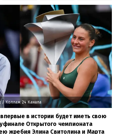
к
/ Коллаж 24 Канала
впервые в истории будет иметь свою
луфинале Открытого чемпионата
лею жребия Элина Свитолина и Марта