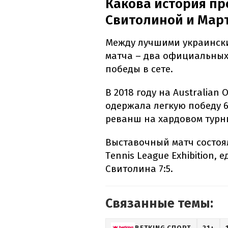
Какова история п
Свитолиной и Мар
Между лучшими украински
матча – два официальных
победы в сете.
В 2018 году на Australian
одержала легкую победу 6:
реванш на хардовом турнир
Выставочный матч состоял
Tennis League Exhibition
Свитолина 7:5.
Связанные темы:
BETKING СПОРТ
21+