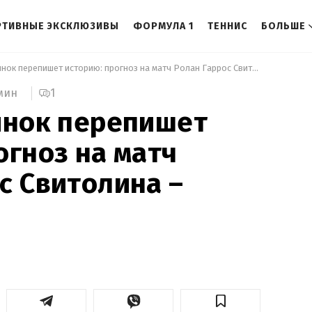
РТИВНЫЕ ЭКСКЛЮЗИВЫ
ФОРМУЛА 1
ТЕННИС
БОЛЬШЕ
 Кто из украинок перепишет историю: прогноз на матч Ролан Гаррос Свитолина – Костюк 
1
мин
инок перепишет
огноз на матч
с Свитолина –