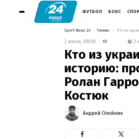
ФУТБОЛ
БОКС
СПО
Sport News 24
Теннис
2 июня,
08:00
3 
Кто из укра
историю: пр
Ролан Гарро
Костюк
Андрей Олейник