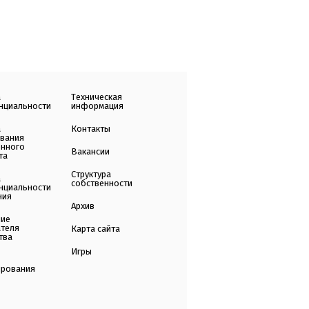
а
Техническая
нциальности
информация
а
Контакты
ования
енного
Вакансии
та
Структура
а
собственности
нциальности
ния
Архив
ние
ателя
Карта сайта
тва
Игры
ирования