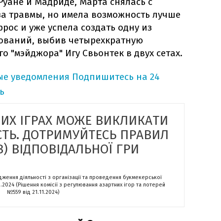
Руане и Мадриде, Марта снялась с
за травмы, но имела возможность лучше
рос и уже успела создать одну из
ований, выбив четырехкратную
о "мэйджора" Игу Свьонтек в двух сетах.
ые уведомления
Подпишитесь на 24
ь
НИХ ІГРАХ МОЖЕ ВИКЛИКАТИ
СТЬ. ДОТРИМУЙТЕСЬ ПРАВИЛ
) ВІДПОВІДАЛЬНОЇ ГРИ
адження діяльності з організації та проведення букмекерської
2.2024 (Рішення комісії з регулювання азартних ігор та лотерей
№559 від 21.11.2024)