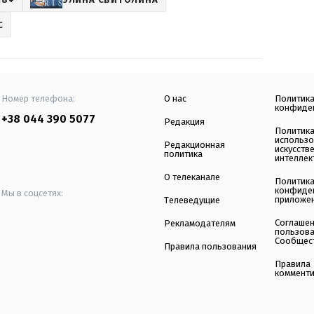
С
Номер телефона:
О нас
Политик
конфиде
+38 044 390 5077
Редакция
Политик
использ
Редакционная
искусств
политика
интеллек
О телеканале
Политик
конфиде
Мы в соцсетях:
приложе
Телеведущие
Соглаше
Рекламодателям
пользов
Сообщес
Правила пользования
Правила
коммент