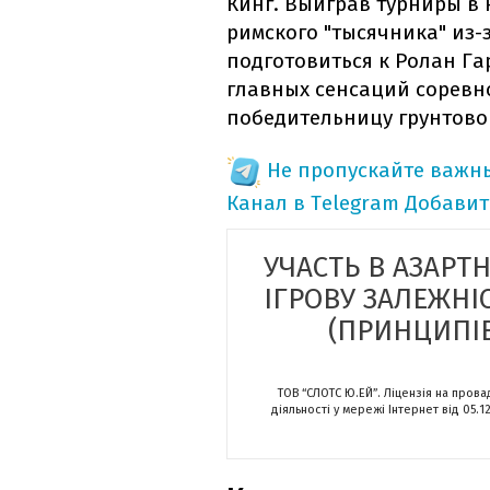
Кинг. Выиграв турниры в 
римского "тысячника" из-
подготовиться к Ролан Гар
главных сенсаций соревн
победительницу грунтовог
Не пропускайте важн
Канал в Telegram
Добавит
УЧАСТЬ В АЗАРТ
ІГРОВУ ЗАЛЕЖНІ
(ПРИНЦИПІВ
ТОВ “СЛОТС Ю.ЕЙ”. Ліцензія на пров
діяльності у мережі Інтернет від 05.1