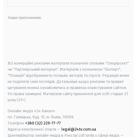
Наши приложения:
android
apple
smart tv
samsung smart tv
Всі комерційні рекламні матеріали позначені словами "Спецпроєкт"
чи "Партнерський матеріал". Матеріали з позначкою "Експерт",
"Позиція" відображають позицію авторів та героїв. Редакція може
не поділяти їхніх поглядів. Детальніше щодо реклами та правил
цитування можна ознайомитись в правилах користування сайтом.
Усі права захищені.
Матеріали сайту призначені для осіб старше
21
року (21+)
Онлайн-медіа «24 Канал»
пл. Галицька, буд. 15, м. Львів, 79008
Телефон
+380 (32) 229-77-77
Адреса електронної пошти —
legal@24tv.com.ua
Ідентифікатор онлайн-медіа в Реєстрі суб'єктів у сфері медіа —