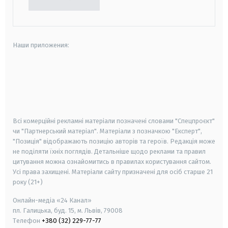
Наши приложения:
android
apple
smart tv
samsung smart tv
Всі комерційні рекламні матеріали позначені словами "Спецпроєкт"
чи "Партнерський матеріал". Матеріали з позначкою "Експерт",
"Позиція" відображають позицію авторів та героїв. Редакція може
не поділяти їхніх поглядів. Детальніше щодо реклами та правил
цитування можна ознайомитись в правилах користування сайтом.
Усі права захищені.
Матеріали сайту призначені для осіб старше
21
року (21+)
Онлайн-медіа «24 Канал»
пл. Галицька, буд. 15, м. Львів, 79008
Телефон
+380 (32) 229-77-77