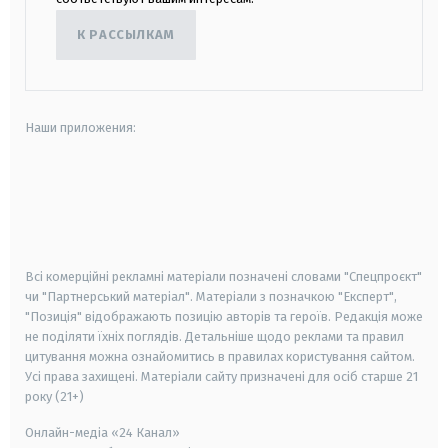
К РАССЫЛКАМ
Наши приложения:
android
apple
smart tv
samsung smart tv
Всі комерційні рекламні матеріали позначені словами "Спецпроєкт"
чи "Партнерський матеріал". Матеріали з позначкою "Експерт",
"Позиція" відображають позицію авторів та героїв. Редакція може
не поділяти їхніх поглядів. Детальніше щодо реклами та правил
цитування можна ознайомитись в правилах користування сайтом.
Усі права захищені.
Матеріали сайту призначені для осіб старше
21
року (21+)
Онлайн-медіа «24 Канал»