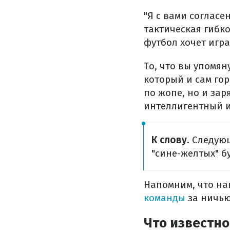
"Я с вами согласе
тактическая гибк
футбол хочет игра
То, что вы упомян
который и сам гор
по жопе, но и зар
интеллигентный и
К слову
. Следую
"сине-желтых" б
Напомним, что н
команды
за ничью
Что известно