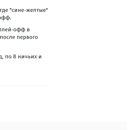
 где "сине-желтые"
офф.
 плей-офф в
 после первого
д, по 8 ничьих и