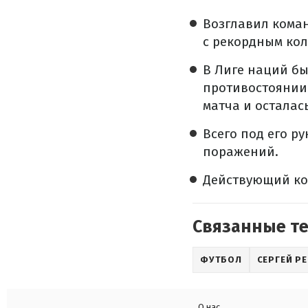
Возглавил коман
с рекордным кол
В Лиге наций бы
противостоянии 
матча и осталась
Всего под его ру
поражений.
Действующий кон
Связанные т
ФУТБОЛ
СЕРГЕЙ Р
О нас