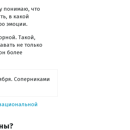
му понимаю, что
ть, в какой
ро эмоции.
орной. Такой,
авать не только
он более
тября. Соперниками
 национальной
ины?