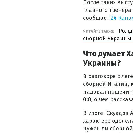
После таких выст
главного тренера.
сообщает
24 Кана
"Рожд
ЧИТАЙТЕ ТАКЖЕ
сборной Украины
Что думает Х
Украины?
В разговоре с ле
сборной Италии, 
надавал пощечин 
0:0, о чем расска
В итоге "Скуадра 
характере одолели
нужен ли сборной