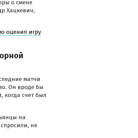
оры о смене
др Хацкевич,
мо оценил игру
борной
следние матчи
о. Он вроде бы
 когда счет был
льянцы на
 спросили, не