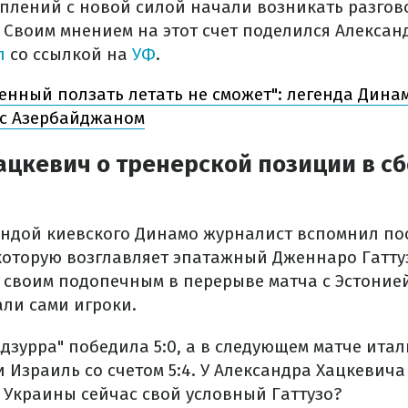
уплений с новой силой начали возникать разгов
 Своим мнением на этот счет поделился Алексан
л
со ссылкой на
УФ
.
енный ползать летать не сможет": легенда Дина
 с Азербайджаном
ацкевич о тренерской позиции в с
гендой киевского Динамо журналист вспомнил по
которую возглавляет эпатажный Дженнаро Гаттуз
своим подопечным в перерыве матча с Эстонией,
зали сами игроки.
Адзурра" победила 5:0, а в следующем матче ита
 Израиль со счетом 5:4. У Александра Хацкевича
 Украины сейчас свой условный Гаттузо?