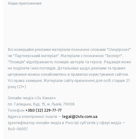
Наши приложения:
android
apple
smart tv
samsung smart tv
Всі комерційні рекламні матеріали позначені словами "Спецпроєкт"
чи "Партнерський матеріал". Матеріали з позначкою "Експерт",
"Позиція" відображають позицію авторів та героїв. Редакція може
не поділяти їхніх поглядів. Детальніше щодо реклами та правил
цитування можна ознайомитись в правилах користування сайтом.
Усі права захищені.
Матеріали сайту призначені для осіб старше
21
року (21+)
Онлайн-медіа «24 Канал»
пл. Галицька, буд. 15, м. Львів, 79008
Телефон
+380 (32) 229-77-77
Адреса електронної пошти —
legal@24tv.com.ua
Ідентифікатор онлайн-медіа в Реєстрі суб'єктів у сфері медіа —
R40-06057