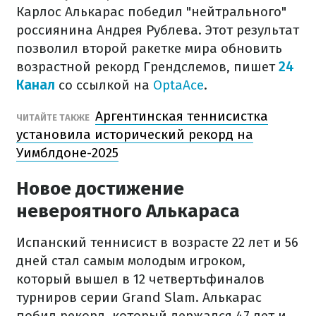
Карлос Алькарас победил "нейтрального"
россиянина Андрея Рублева. Этот результат
позволил второй ракетке мира обновить
возрастной рекорд Грендслемов, пишет
24
Канал
со ссылкой на
OptaAce
.
Аргентинская теннисистка
ЧИТАЙТЕ ТАКЖЕ
установила исторический рекорд на
Уимблдоне-2025
Новое достижение
невероятного Алькараса
Испанский теннисист в возрасте 22 лет и 56
дней стал самым молодым игроком,
который вышел в 12 четвертьфиналов
турниров серии Grand Slam. Алькарас
побил рекорд, который держался 47 лет и