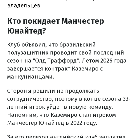
владельцев
Кто покидает Манчестер
Юнайтед?
Клуб объявил, что бразильский
полузащитник проводит свой последний
сезон на "Олд Траффорд". Летом 2026 года
завершается контракт Каземиро с
манкунианцами.
Стороны решили не продолжать
сотрудничество, поэтому в конце сезона 33-
летний игрок уйдет в новую команду.
Напомним, что Каземиро стал игроком
Манчестер Юнайтед в 2022 году.
За его переход английский клуб заплатил