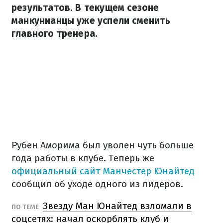
результатов. В текущем сезоне
манкунианцы уже успели сменить
главного тренера.
Рубен Аморима был уволен чуть больше
года работы в клубе. Теперь же
официальный сайт Манчестер Юнайтед
сообщил об уходе одного из лидеров.
Звезду Ман Юнайтед взломали в
ПО ТЕМЕ
соцсетях: начал оскорблять клуб и