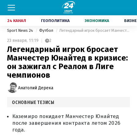
24 КАНАЛ
ГЕОПОЛИТИКА
ЭКОНОМИКА
БИЗНЕ
Sport News 24
Футбол
Легендарный игрок бросает Манчестер Юнайтед в кризисе: он зажигал с Реалом в Лиге чемпионов
23 января,
11:19
2
Легендарный игрок бросает
Манчестер Юнайтед в кризисе:
он зажигал с Реалом в Лиге
чемпионов
Анатолий Дерека
ОСНОВНЫЕ ТЕЗИСЫ
Каземиро покидает Манчестер Юнайтед
после завершения контракта летом 2026
года.