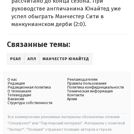
рассчитано до конца сезона. При
руководстве англичанина Юнайтед уже
успел обыграть Манчестер Сити в
манкунианском дерби (2:0).
Связанные темы:
РЕАЛ
АПЛ
МАНЧЕСТЕР ЮНАЙТЕД
О нас
Рекламодателям
Редакция
Правила пользования
Редакционная политика
Политика конфиденциальности
О телеканале
Техническая информация
Телеведущие
Контакты
Вакансии
Архив
Структура собственности
Все коммерческие рекламные материалы обозначены словами
"Спецпроект" или "Партнерский материал". Материалы с пометкой
"Эксперт", "Позиция" отражают позицию авторов и героев.