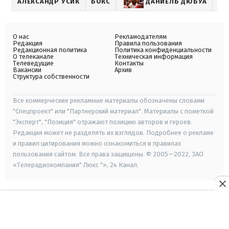
АЛЕКСАНДР УСИК
БОКС
ДАНИЕЛЬ ДЮБУА
УС
О нас
Рекламодателям
Редакция
Правила пользования
Редакционная политика
Политика конфиденциальности
О телеканале
Техническая информация
Телеведущие
Контакты
Вакансии
Архив
Структура собственности
Все коммерческие рекламные материалы обозначены словами
"Спецпроект" или "Партнерский материал". Материалы с пометкой
"Эксперт", "Позиция" отражают позицию авторов и героев.
Редакция может не разделять их взглядов. Подробнее о рекламе
и правил цитирования можно ознакомиться в правилах
пользования сайтом. Все права защищены. © 2005—2022, ЗАО
«Телерадиокомпания" Люкс "», 24 Канал.