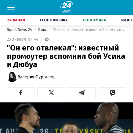
24 КАНАЛ
ГЕОПОЛИТИКА
ЭКОНОМИКА
БИЗНЕ
Sport News 24
Бокс
"Он его отвлекал": известный промоутер вспомнил бой Усика и Дюбуа
25 января,
09:44
1
"Он его отвлекал": известный
промоутер вспомнил бой Усика
и Дюбуа
Валерия Фургалец