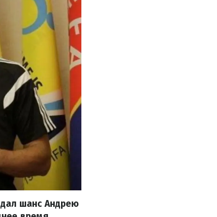
 дал шанс Андрею
днее время