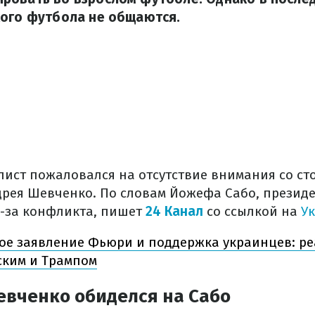
кого футбола не общаются.
лист пожаловался на отсутствие внимания со ст
рея Шевченко. По словам Йожефа Сабо, президе
з-за конфликта, пишет
24 Канал
со ссылкой на
У
ое заявление Фьюри и поддержка украинцев: ре
ским и Трампом
евченко обиделся на Сабо