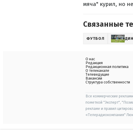
мяча" курил, но н
Связанные т
ФУТБОЛ
ДИ
О нас
Редакция
Редакционная политика
О телеканале
Телеведущие
Вакансии
Структура собственности
Все коммерческие рекламн
пометкой "Эксперт", "Поз
рекламе и правил цитиров
«Телерадиокомпания" Люкс