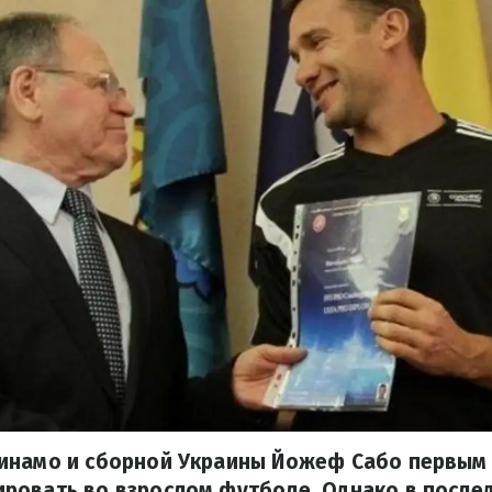
инамо и сборной Украины Йожеф Сабо первым
ровать во взрослом футболе. Однако в после