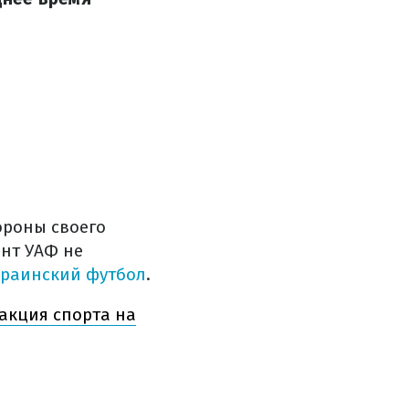
ороны своего
нт УАФ не
краинский футбол
.
акция спорта на