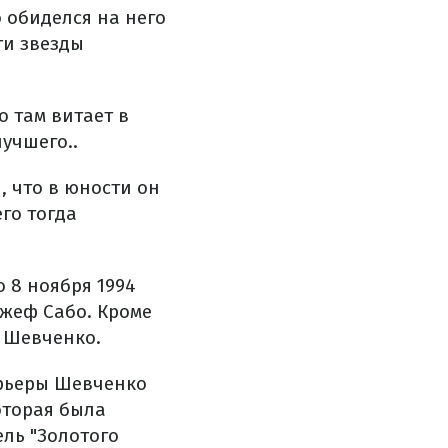
 обиделся на него
ти звезды
о там витает в
учшего..
, что в юности он
го тогда
 8 ноября 1994
ожеф Сабо. Кроме
л Шевченко.
арьеры Шевченко
оторая была
ель "Золотого