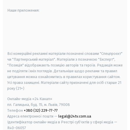
Наши приложения:
android
apple
smart tv
samsung smart tv
Всі комерційні рекламні матеріали позначені словами "Спецпроєкт"
чи "Партнерський матеріал". Матеріали з позначкою "Експерт",
"Позиція" відображають позицію авторів та героїв. Редакція може
не поділяти їхніх поглядів. Детальніше щодо реклами та правил
цитування можна ознайомитись в правилах користування сайтом.
Усі права захищені.
Матеріали сайту призначені для осіб старше
21
року (21+)
Онлайн-медіа «24 Канал»
пл. Галицька, буд. 15, м. Львів, 79008
Телефон
+380 (32) 229-77-77
Адреса електронної пошти —
legal@24tv.com.ua
Ідентифікатор онлайн-медіа в Реєстрі суб'єктів у сфері медіа —
R40-06057