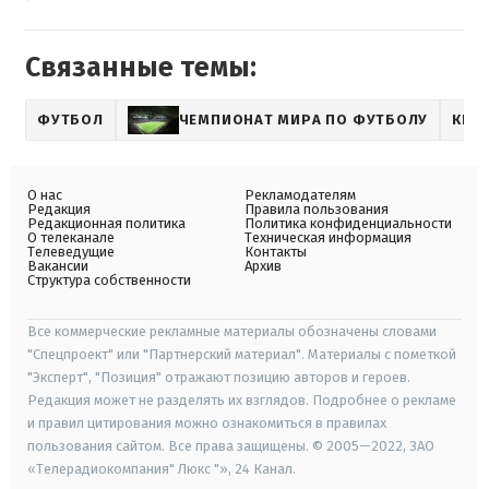
Связанные темы:
ФУТБОЛ
ЧЕМПИОНАТ МИРА ПО ФУТБОЛУ
КРИ
О нас
Рекламодателям
Редакция
Правила пользования
Редакционная политика
Политика конфиденциальности
О телеканале
Техническая информация
Телеведущие
Контакты
Вакансии
Архив
Структура собственности
Все коммерческие рекламные материалы обозначены словами
"Спецпроект" или "Партнерский материал". Материалы с пометкой
"Эксперт", "Позиция" отражают позицию авторов и героев.
Редакция может не разделять их взглядов. Подробнее о рекламе
и правил цитирования можно ознакомиться в правилах
пользования сайтом. Все права защищены. © 2005—2022, ЗАО
«Телерадиокомпания" Люкс "», 24 Канал.