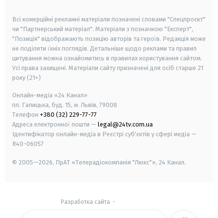
smart tv
samsung smart tv
Всі комерційні рекламні матеріали позначені словами "Спецпроєкт"
чи "Партнерський матеріал". Матеріали з позначкою "Експерт",
"Позиція" відображають позицію авторів та героїв. Редакція може
не поділяти їхніх поглядів. Детальніше щодо реклами та правил
цитування можна ознайомитись в правилах користування сайтом.
Усі права захищені.
Матеріали сайту призначені для осіб старше
21
року (21+)
Онлайн-медіа «24 Канал»
пл. Галицька, буд. 15, м. Львів, 79008
Телефон
+380 (32) 229-77-77
Адреса електронної пошти —
legal@24tv.com.ua
Ідентифікатор онлайн-медіа в Реєстрі суб'єктів у сфері медіа —
R40-06057
© 2005—2026,
ПрАТ «Телерадіокомпанія "Люкс"», 24 Канал.
Разработка сайта
-