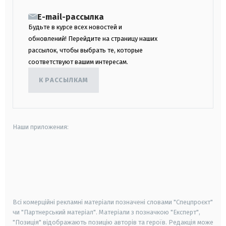
E-mail-рассылка
Будьте в курсе всех новостей и
обновлений! Перейдите на страницу наших
рассылок, чтобы выбрать те, которые
соответствуют вашим интересам.
К РАССЫЛКАМ
Наши приложения:
android
apple
smart tv
samsung smart tv
Всі комерційні рекламні матеріали позначені словами "Спецпроєкт"
чи "Партнерський матеріал". Матеріали з позначкою "Експерт",
"Позиція" відображають позицію авторів та героїв. Редакція може