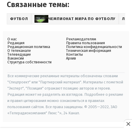
Связанные темы:
ФУТБОЛ
ЧЕМПИОНАТ МИРА ПО ФУТБОЛУ
ЛИО
О нас
Рекламодателям
Редакция
Правила пользования
Редакционная политика
Политика конфиденциальности
О телеканале
Техническая информация
Телеведущие
Контакты
Вакансии
Архив
Структура собственности
Все коммерческие рекламные материалы обозначены словами
"Спецпроект" или "Партнерский материал". Материалы с пометкой
"Эксперт", "Позиция" отражают позицию авторов и героев.
Редакция может не разделять их взглядов. Подробнее о рекламе
и правил цитирования можно ознакомиться в правилах
пользования сайтом. Все права защищены. © 2005—2022, ЗАО
«Телерадиокомпания" Люкс "», 24 Канал.