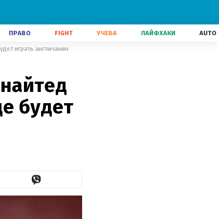
ПРАВО
FIGHT
УЧЕБА
ЛАЙФХАКИ
AUTO
удет играть англичанин
Юнайтед
де будет