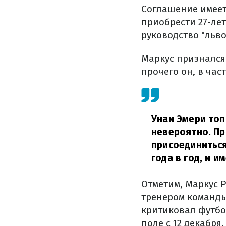
Соглашение имеет
приобрести 27-ле
руководство "льв
Маркус признался
прочего он, в час
Унаи Эмери топ
невероятно. Пр
присоединиться
года в год, и и
Отметим, Маркус 
тренером команды
критиковал футбол
поле с 12 декабря.