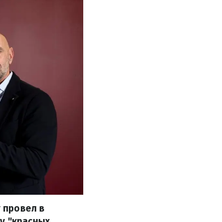
 провел в
у "красных