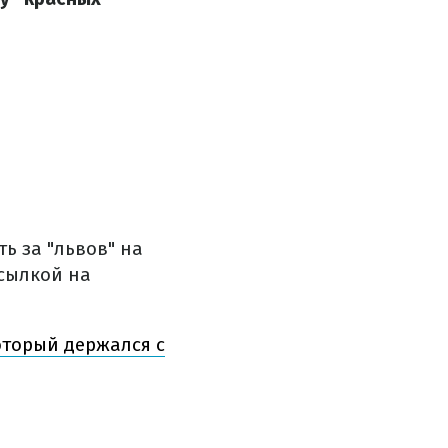
ь за "львов" на
сылкой на
оторый держался с