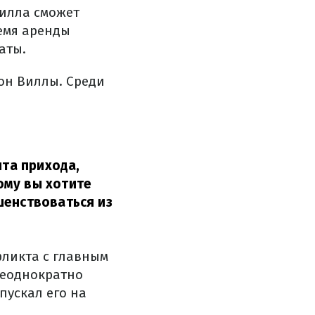
Вилла сможет
емя аренды
аты.
он Виллы. Среди
нта прихода,
ому вы хотите
шенствоваться из
ликта с главным
неоднократно
пускал его на