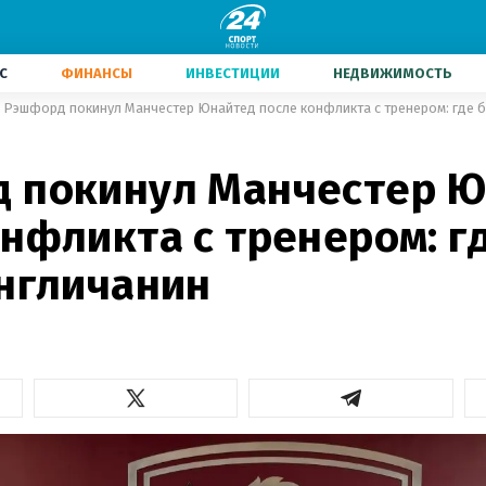
С
ФИНАНСЫ
ИНВЕСТИЦИИ
НЕДВИЖИМОСТЬ
Рэшфорд покинул Манчестер Юнайтед после конфликта с тренером: где б
 покинул Манчестер 
нфликта с тренером: г
англичанин