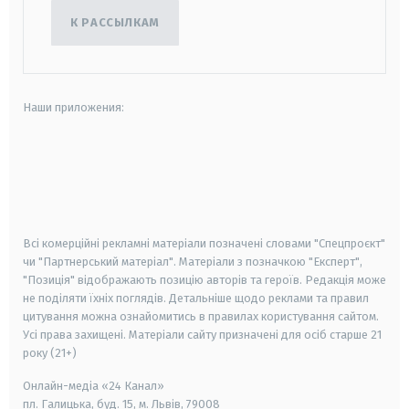
К РАССЫЛКАМ
Наши приложения:
android
apple
smart tv
samsung smart tv
Всі комерційні рекламні матеріали позначені словами "Спецпроєкт"
чи "Партнерський матеріал". Матеріали з позначкою "Експерт",
"Позиція" відображають позицію авторів та героїв. Редакція може
не поділяти їхніх поглядів. Детальніше щодо реклами та правил
цитування можна ознайомитись в правилах користування сайтом.
Усі права захищені.
Матеріали сайту призначені для осіб старше
21
року (21+)
Онлайн-медіа «24 Канал»
пл. Галицька, буд. 15, м. Львів, 79008