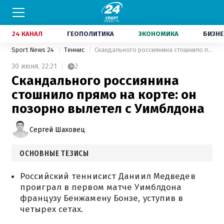
24 КАНАЛ
ГЕОПОЛИТИКА
ЭКОНОМИКА
БИЗНЕ
Sport News 24
Теннис
Скандального россиянина стошнило прямо на корте: он позорно вылетел с Уимблдона
30 июня,
22:21
2
Скандального россиянина
стошнило прямо на корте: он
позорно вылетел с Уимблдона
Сергей Шаховец
ОСНОВНЫЕ ТЕЗИСЫ
Российский теннисист Даниил Медведев
проиграл в первом матче Уимблдона
французу Бенжамену Бонзе, уступив в
четырех сетах.