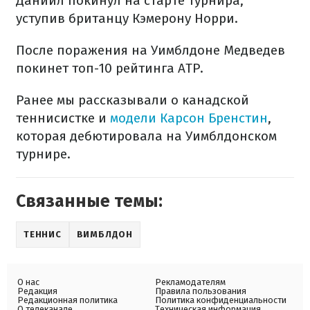
Даниил покинул на старте турнира,
уступив британцу Кэмерону Норри.
После поражения на Уимблдоне Медведев
покинет топ-10 рейтинга ATP.
Ранее мы рассказывали о канадской
теннисистке и
модели Карсон Бренстин
,
которая дебютировала на Уимблдонском
турнире.
Связанные темы:
ТЕННИС
ВИМБЛДОН
О нас
Рекламодателям
Редакция
Правила пользования
Редакционная политика
Политика конфиденциальности
О телеканале
Техническая информация