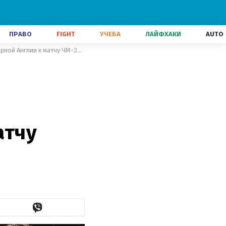
ПРАВО
FIGHT
УЧЕБА
ЛАЙФХАКИ
AUTO
Встретили с фейерверками: болельщики Мексики срывают подготовку сборной Англии к матчу ЧМ-2026
атчу