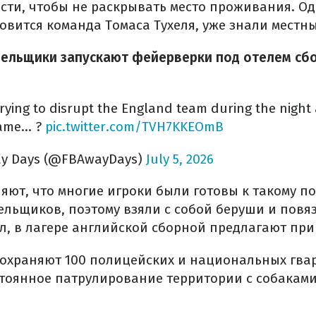
сти, чтобы не раскрывать место проживания. Одн
новится команда Томаса Тухеля, уже знали местн
ельщики запускают фейерверки под отелем сбо
rying to disrupt the England team during the night
game… ?
pic.twitter.com/TVH7KKEOmB
way Days (@FBAwayDays)
July 5, 2026
яют, что многие игроки были готовы к такому 
льщиков, поэтому взяли с собой беруши и повязк
ал, в лагере английской сборной предлагают при
 охраняют 100 полицейских и национальных гва
тоянное патрулирование территории с собакам