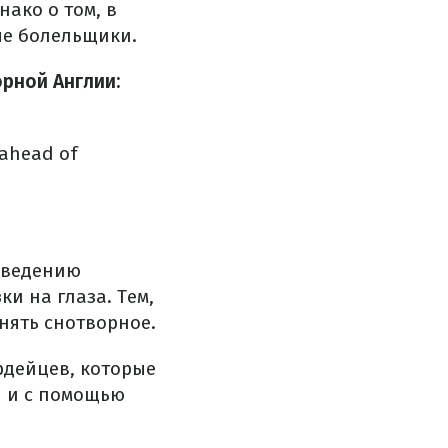
ако о том, в
ые болельщики.
рной Англии:
 ahead of
поведению
и на глаза. Тем,
нять снотворное.
рдейцев, которые
и и с помощью