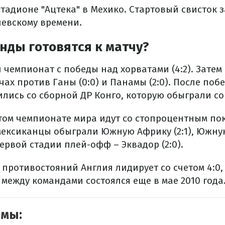
стадионе "Ацтека" в Мехико. Стартовый свисток 
иевскому времени.
нды готовятся к матчу?
 чемпионат с победы над хорватами (4:2). Затем
чах против Ганы (0:0) и Панамы (2:0). После побе
лись со сборной ДР Конго, которую обыграли со 
этом чемпионате мира идут со стопроцентным по
мексиканцы обыграли Южную Африку (2:1), Южную
 первой стадии плей-офф – Эквадор (2:0).
 противостояний Англия лидирует со счетом 4:0,
между командами состоялся еще в мае 2010 года
емы: