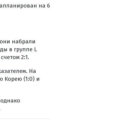
запланирован на 6
 они набрали
ды в группе L
счетом 2:1.
казателем. На
 Корею (1:0) и
 однако
.