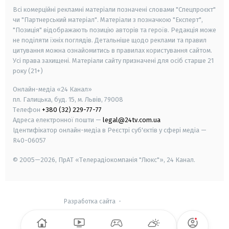
Всі комерційні рекламні матеріали позначені словами "Спецпроєкт"
чи "Партнерський матеріал". Матеріали з позначкою "Експерт",
"Позиція" відображають позицію авторів та героїв. Редакція може
не поділяти їхніх поглядів. Детальніше щодо реклами та правил
цитування можна ознайомитись в правилах користування сайтом.
Усі права захищені.
Матеріали сайту призначені для осіб старше
21
року (21+)
Онлайн-медіа «24 Канал»
пл. Галицька, буд. 15, м. Львів, 79008
Телефон
+380 (32) 229-77-77
Адреса електронної пошти —
legal@24tv.com.ua
Ідентифікатор онлайн-медіа в Реєстрі суб'єктів у сфері медіа —
R40-06057
© 2005—2026,
ПрАТ «Телерадіокомпанія "Люкс"», 24 Канал.
Разработка сайта
-