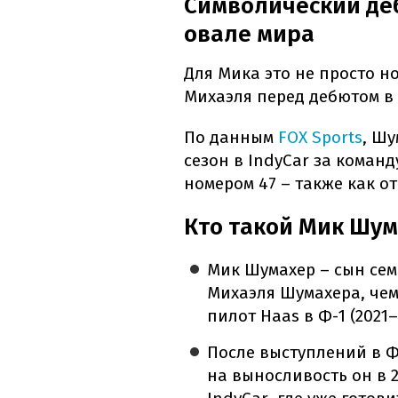
Символический де
овале мира
Для Мика это не просто н
Михаэля перед дебютом в 
По данным
FOX Sports
, Ш
сезон в IndyCar за команд
номером 47 – также как от
Кто такой Мик Шу
Мик Шумахер – сын се
Михаэля Шумахера, че
пилот Haas в Ф-1 (2021–
После выступлений в Ф
на выносливость он в 