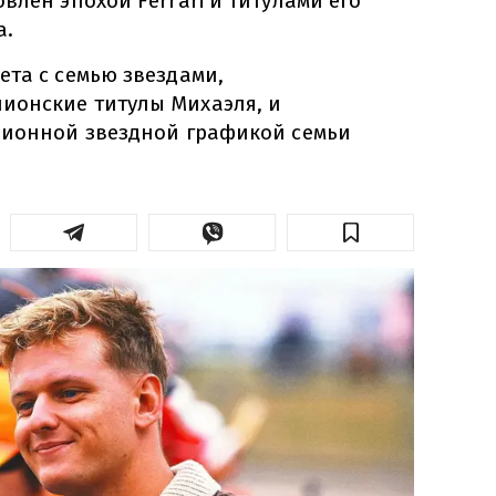
влен эпохой Ferrari и титулами его
а.
ета с семью звездами,
ионские титулы Михаэля, и
ционной звездной графикой семьи