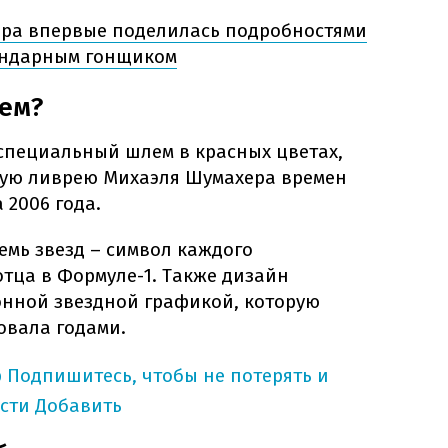
ра впервые поделилась подробностями
ендарным гонщиком
ем?
 специальный шлем в красных цветах,
ю ливрею Михаэля Шумахера времен
а 2006 года.
емь звезд – символ каждого
отца в Формуле-1. Также дизайн
онной звездной графикой, которую
овала годами.
p
Подпишитесь, чтобы не потерять и
сти
Добавить