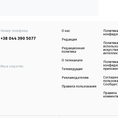
Номер телефона:
О нас
Политик
конфиде
+38 044 390 5077
Редакция
Политик
использ
Редакционная
искусств
политика
интеллек
О телеканале
Политик
конфиде
Мы в соцсетях:
приложе
Телеведущие
Соглаше
Рекламодателям
пользов
Сообщес
Правила пользования
Правила
коммент