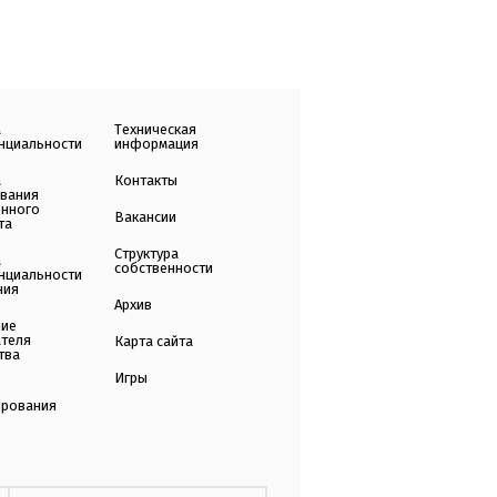
а
Техническая
нциальности
информация
а
Контакты
ования
енного
Вакансии
та
Структура
а
собственности
нциальности
ния
Архив
ние
ателя
Карта сайта
тва
Игры
ирования