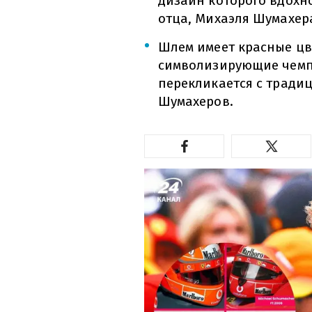
дизайн которого вдохно
отца, Михаэля Шумахер
Шлем имеет красные цв
символизирующие чемп
перекликается с тради
Шумахеров.