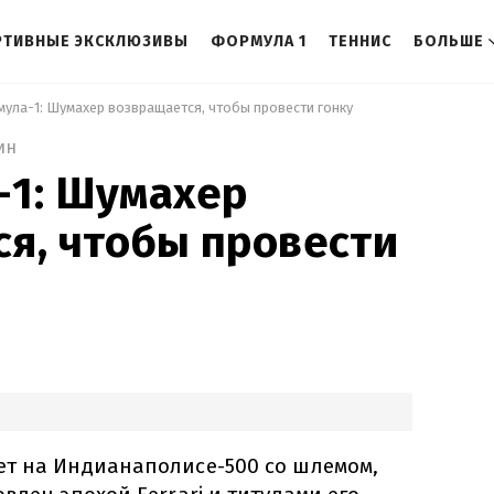
РТИВНЫЕ ЭКСКЛЮЗИВЫ
ФОРМУЛА 1
ТЕННИС
БОЛЬШЕ
мула-1: Шумахер возвращается, чтобы провести гонку 
ин
-1: Шумахер
я, чтобы провести
т на Индианаполисе-500 со шлемом,