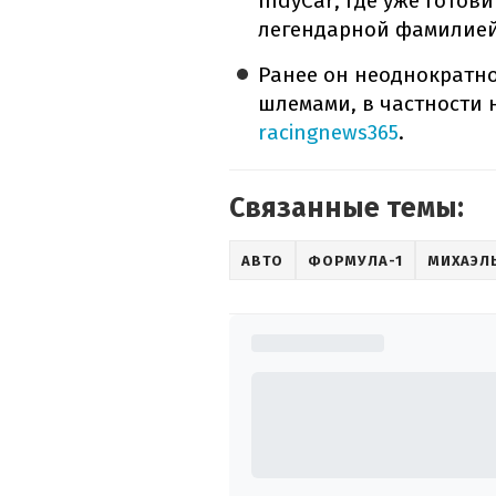
IndyCar, где уже гото
легендарной фамилией
Ранее он неоднократн
шлемами, в частности 
racingnews365
.
Связанные темы:
АВТО
ФОРМУЛА-1
МИХАЭЛ