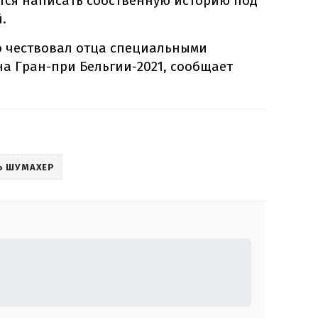
вится написать собственную историю под
.
о чествовал отца специальными
на Гран-при Бельгии-2021, сообщает
Ь ШУМАХЕР