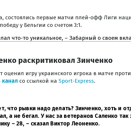
та, состоялись первые матчи плей-офф Лиги наци
обеду у Бельгии со счетом 3:1.
елал что-то уникальное, – Забарный о своем вкл
енко раскритиковал Зинченко
 оценил игру украинского игрока в матче прот
4 канал
со ссылкой на
Sport-Express
.
т, что рывки надо делать? Зинченко, хоть и от
л, а не бегал. У нас за ветеранов Саленко так 
ику – 28,
– сказал Виктор Леоненко.