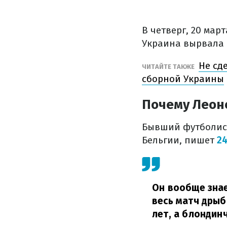
В четверг, 20 мар
Украина вырвала п
Не сд
ЧИТАЙТЕ ТАКЖЕ
сборной Украины
Почему Леон
Бывший футболист
Бельгии, пишет
2
Он вообще знае
весь матч дрыба
лет, а блондинч