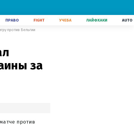
ПРАВО
FIGHT
УЧЕБА
ЛАЙФХАКИ
AUTO
игру против Бельгии
ал
аины за
 матче против