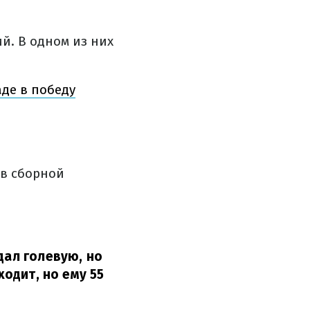
й. В одном из них
аде в победу
ив сборной
дал голевую, но
ходит, но ему 55