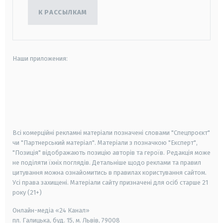
К РАССЫЛКАМ
Наши приложения:
android
apple
smart tv
samsung smart tv
Всі комерційні рекламні матеріали позначені словами "Спецпроєкт"
чи "Партнерський матеріал". Матеріали з позначкою "Експерт",
"Позиція" відображають позицію авторів та героїв. Редакція може
не поділяти їхніх поглядів. Детальніше щодо реклами та правил
цитування можна ознайомитись в правилах користування сайтом.
Усі права захищені.
Матеріали сайту призначені для осіб старше
21
року (21+)
Онлайн-медіа «24 Канал»
пл. Галицька, буд. 15, м. Львів, 79008