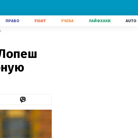
ПРАВО
FIGHT
УЧЕБА
ЛАЙФХАКИ
AUTO
ю
 Лопеш
рную