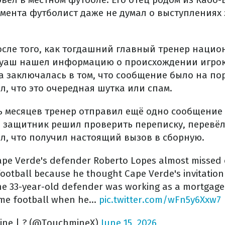
мента футболист даже не думал о выступлениях
осле того, как тогдашний главный тренер наци
гуаш нашел информацию о происхождении игрок
а заключалась в том, что сообщение было на по
, что это очередная шутка или спам.
ь месяцев тренер отправил ещё одно сообщение 
а защитник решил проверить переписку, перевё
л, что получил настоящий вызов в сборную.
Cape Verde's defender Roberto Lopes almost missed
football because he thought Cape Verde's invitatio
he 33-year-old defender was working as a mortgage
time football when he…
pic.twitter.com/wFn5y6Xxw7
ine | ? (@TouchmineX)
June 15, 2026