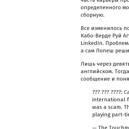
определенного мо
сборную.
Все изменилось п
Кабо-Верде Руй А
LinkedIn. Проблем
а сам Лопеш решил
Лишь через девят
английском. Тогд
сообщение и поня
??? ??? ????: 
international 
was a scam.
T
playing part-
— The Touchm