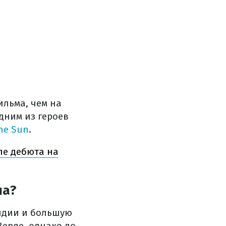
льма, чем на
дним из героев
he Sun
.
ле дебюта на
ша?
ндии и большую
Верде, однако до