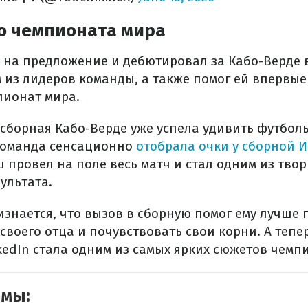
до чемпионата мира
на предложение и дебютировал за Кабо-Верде в 2
 из лидеров команды, а также помог ей впервые
пионат мира.
 сборная Кабо-Верде уже успела удивить футбол
команда сенсационно
отобрала очки у сборной 
ш провел на поле весь матч и стал одним из тво
ультата.
знается, что вызов в сборную помог ему лучше 
своего отца и почувствовать свои корни. А тепе
kedIn стала одним из самых ярких сюжетов чемп
емы: