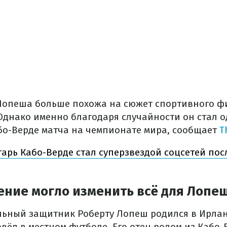
Лопеша больше похожа на сюжет спортивного фи
Однако именно благодаря случайности он стал о
бо-Верде матча на чемпионате мира, сообщает
T
арь Кабо-Верде стал суперзвездой соцсетей пос
ение могло изменить всё для Лопе
льный защитник Роберту Лопеш родился в Ирла
вёл в местном футболе. Его отец родом из Кабо-