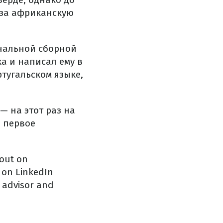
 за африканскую
ональной сборной
а и написал ему в
ртугальском языке,
— на этот раз на
л первое
 out on
n on LinkedIn
 advisor and