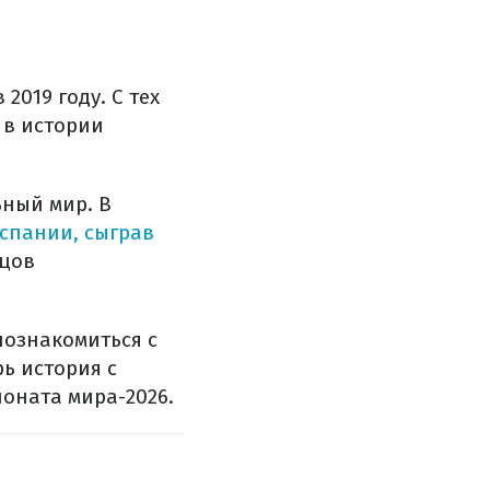
019 году. С тех
 в истории
ьный мир. В
Испании, сыграв
рцов
познакомиться с
рь история с
ионата мира-2026.