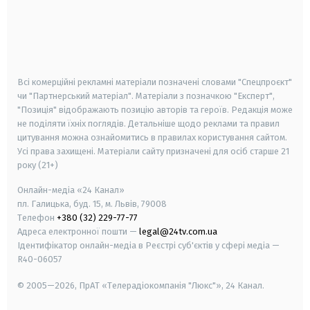
android
apple
smart tv
samsung smart tv
Всі комерційні рекламні матеріали позначені словами "Спецпроєкт"
чи "Партнерський матеріал". Матеріали з позначкою "Експерт",
"Позиція" відображають позицію авторів та героїв. Редакція може
не поділяти їхніх поглядів. Детальніше щодо реклами та правил
цитування можна ознайомитись в правилах користування сайтом.
Усі права захищені.
Матеріали сайту призначені для осіб старше
21
року (21+)
Онлайн-медіа «24 Канал»
пл. Галицька, буд. 15, м. Львів, 79008
Телефон
+380 (32) 229-77-77
Адреса електронної пошти —
legal@24tv.com.ua
Ідентифікатор онлайн-медіа в Реєстрі суб'єктів у сфері медіа —
R40-06057
© 2005—2026,
ПрАТ «Телерадіокомпанія "Люкс"», 24 Канал.