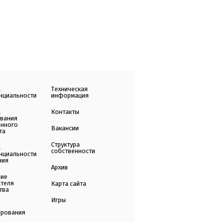
а
Техническая
нциальности
информация
а
Контакты
ования
енного
Вакансии
та
Структура
а
собственности
нциальности
ния
Архив
ние
ателя
Карта сайта
тва
Игры
ирования