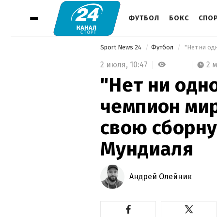
ФУТБОЛ
БОКС
СПО
Sport News 24
Футбол
2 июля,
10:47
2 
"Нет ни одно
чемпион ми
свою сборну
Мундиаля
Андрей Олейник