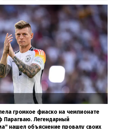
пела громкое фиаско на чемпионате
ф Парагваю. Легендарный
ма" нашел объяснение провалу своих