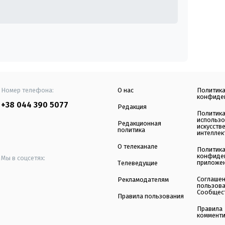
Номер телефона:
О нас
Политик
конфиде
+38 044 390 5077
Редакция
Политик
использ
Редакционная
искусств
политика
интеллек
О телеканале
Политик
конфиде
Мы в соцсетях:
приложе
Телеведущие
Соглаше
Рекламодателям
пользов
Сообщес
Правила пользования
Правила
коммент