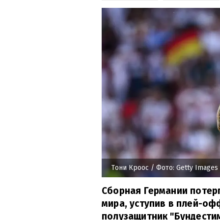
Тони Кроос
/ Фото: Getty Images
Сборная Германии потер
мира, уступив в плей-оф
полузащитник "Бундести