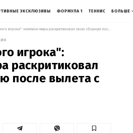
РТИВНЫЕ ЭКСКЛЮЗИВЫ
ФОРМУЛА 1
ТЕННИС
БОЛЬШЕ
 "Нет ни одного игрока": чемпион мира раскритиковал свою сборную после вылета с Мундиаля 
мин
го игрока":
ра раскритиковал
ю после вылета с