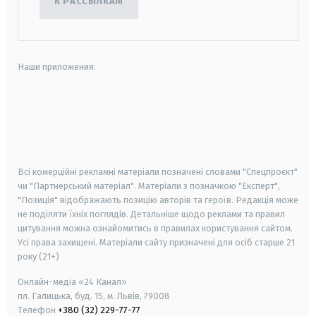
К РАССЫЛКАМ
Наши приложения:
android
apple
smart tv
samsung smart tv
Всі комерційні рекламні матеріали позначені словами "Спецпроєкт"
чи "Партнерський матеріал". Матеріали з позначкою "Експерт",
"Позиція" відображають позицію авторів та героїв. Редакція може
не поділяти їхніх поглядів. Детальніше щодо реклами та правил
цитування можна ознайомитись в правилах користування сайтом.
Усі права захищені.
Матеріали сайту призначені для осіб старше
21
року (21+)
Онлайн-медіа «24 Канал»
пл. Галицька, буд. 15, м. Львів, 79008
Телефон
+380 (32) 229-77-77