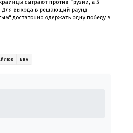
краинцы сыграют против Грузии, а 5
й. Для выхода в решающий раунд
ым" достаточно одержать одну победу в
АЙЛЮК
NBA