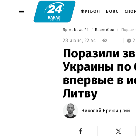
ФУТБОЛ
БОКС
СПО
Sport News 24
Баскетбол
28 июня,
22:44
2
Поразили зв
Украины по 
впервые в и
Литву
Николай Брежицкий