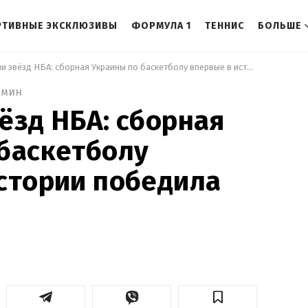
РТИВНЫЕ ЭКСКЛЮЗИВЫ
ФОРМУЛА 1
ТЕННИС
БОЛЬШЕ
 Поразили звёзд НБА: сборная Украины по баскетболу впервые в истории победила Литву 
 мин
ёзд НБА: сборная
баскетболу
стории победила