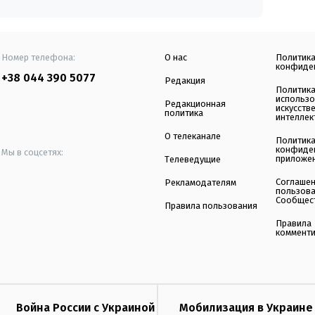
Номер телефона:
О нас
Политик
конфиде
+38 044 390 5077
Редакция
Политик
использ
Редакционная
искусств
политика
интеллек
О телеканале
Политик
конфиде
Мы в соцсетях:
приложе
Телеведущие
Соглаше
Рекламодателям
пользов
Сообщес
Правила пользования
Правила
коммент
Война России с Украиной
Мобилизация в Украине