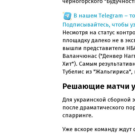
черногорского "Будучност
В нашем Telegram – т
Подписывайтесь, чтобы у
Несмотря на статус контр
площадку далеко не в экс
вышли представители НБА 
Валанчюнас ("Денвер Нагг
Хит"). Самым результатив
Тубелис из "Жальгириса",
Решающие матчи у
Для украинской сборной 
после драматического пор
спарринге.
Уже вскоре команду ждут