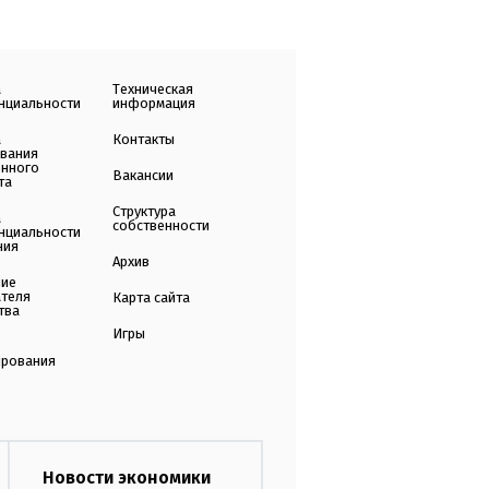
а
Техническая
нциальности
информация
а
Контакты
ования
енного
Вакансии
та
Структура
а
собственности
нциальности
ния
Архив
ние
ателя
Карта сайта
тва
Игры
ирования
Новости экономики