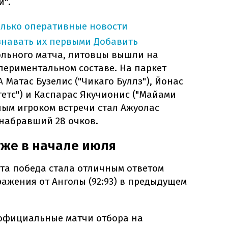
и".
олько оперативные новости
знавать их первыми
Добавить
ольного матча, литовцы вышли на
периментальном составе. На паркет
Матас Бузелис ("Чикаго Буллз"), Йонас
етс") и Каспарас Якучионис ("Майами
ным игроком встречи стал Ажуолас
 набравший 28 очков.
же в начале июля
эта победа стала отличным ответом
ажения от Анголы (92:93) в предыдущем
 официальные матчи отбора на