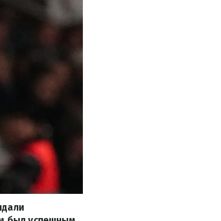
идали
ом был успешным.