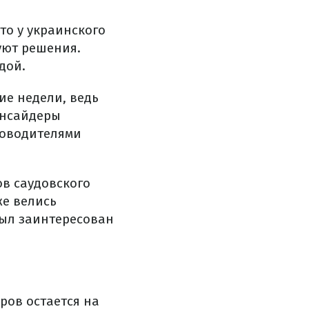
то у украинского
уют решения.
дой.
ие недели, ведь
 инсайдеры
уководителями
ов саудовского
же велись
был заинтересован
ров остается на