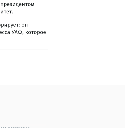
-президентом
итет.
рирует: он
есса УАФ, которое