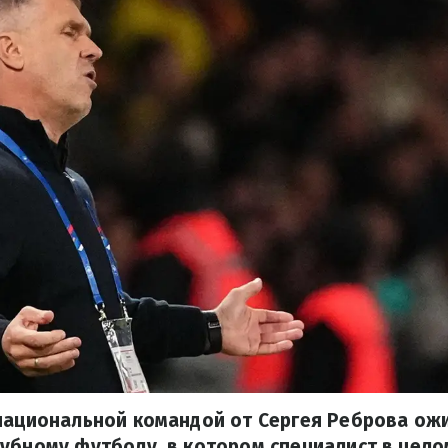
 национальной командой от Сергея Реброва ож
убному футболу, в котором специалист в цел