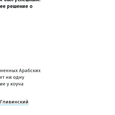
ее решение о
иненных Арабских
ит ни одну
ие у коуча
– Гливинский