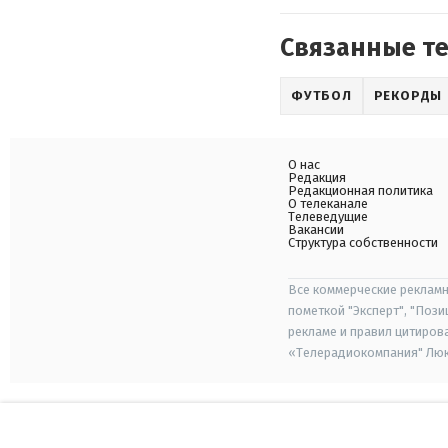
Связанные т
ФУТБОЛ
РЕКОРДЫ
О нас
Редакция
Редакционная политика
О телеканале
Телеведущие
Вакансии
Структура собственности
Все коммерческие рекламн
пометкой "Эксперт", "Поз
рекламе и правил цитиров
«Телерадиокомпания" Люкс