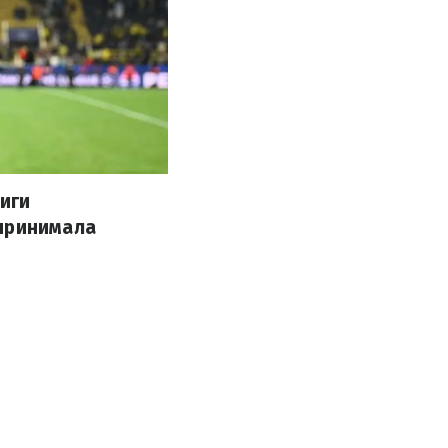
иги
 принимала