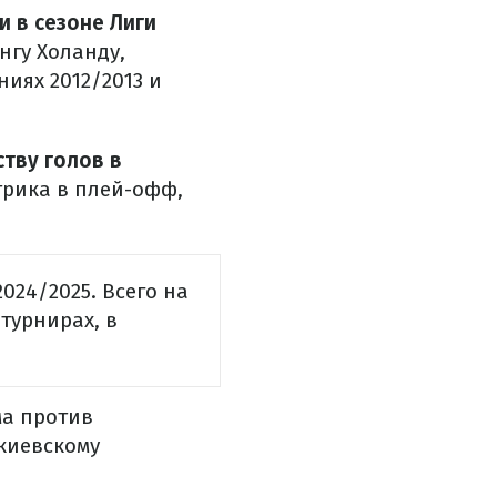
 в сезоне Лиги
нгу Холанду,
иях 2012/2013 и
тву голов в
-трика в плей-офф,
024/2025. Всего на
турнирах, в
ма против
 киевскому