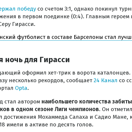
ержал победу
со счетом 3:1, однако покинул турн
жения в первом поединке (0:4). Главным героем 
Серу Гирасси.
нский футболист в составе Барселоны стал луч
 ночь для Гирасси
ающий оформил хет-трик в ворота каталонцев.
разу несколько рекордов, сообщает
24 Канал
со с
ортал
Opta
.
д стал автором
наибольшего количества забиты
ков в одном сезоне Лиги чемпионов
. Он отмети
л достижения Мохаммеда Салаха и Садио Мане, 
8 имели в активе по десять голов.