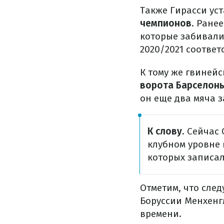
Также Гирасси ус
чемпионов
. Ране
которые забивали 
2020/2021 соответ
К тому же гвиней
ворота Барселоны
он еще два мяча з
К слову
. Сейчас
клубном уровне 
которых записал 
Отметим, что сле
Боруссии Менхенгл
времени.