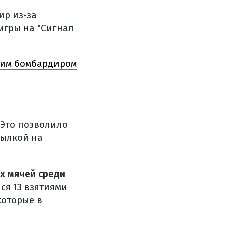
ир из-за
игры на "Сигнал
шим бомбардиром
 Это позволило
сылкой на
х мячей среди
лся 13 взятиями
которые в