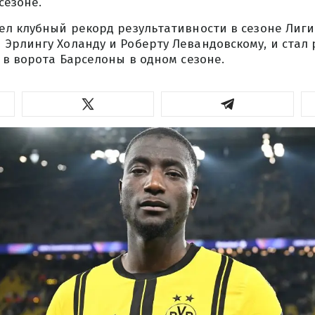
сезоне.
ел клубный рекорд результативности в сезоне Лиг
Эрлингу Холанду и Роберту Левандовскому, и стал
 в ворота Барселоны в одном сезоне.