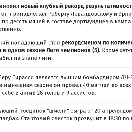
тановил
новый клубный рекорд результативности
е он принадлежал Роберту Левандовскому и Эрли
по десять мячей в составе дортмундцев в кампан
ственно.
ский нападающий стал
рекордсменом по количес
 в одном сезоне Лиги чемпионов (5)
. Кроме хет
абил на этапе лиги.
 Серу Гирасси является лучшим бомбардиром ЛЧ-2
в нынешнем сезоне он провел 40 матчей во всех 
себе в актив 28 голов и 9 ассистов.
дующий поединок "шмели" сыграют 20 апреля до
адбах. Стартовый свисток прозвучит в 18:30 по