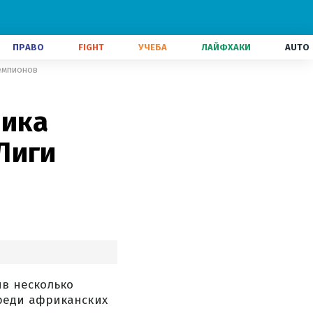
ПРАВО
FIGHT
УЧЕБА
ЛАЙФХАКИ
AUTO
чемпионов
рика
Лиги
ив несколько
реди африканских