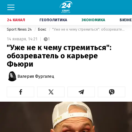
24 КАНАЛ
ГЕОПОЛИТИКА
ЭКОНОМИКА
БИЗНЕ
Sport News 24
Бокс
"Уже не к чему стремиться": обозреватель о карьере Фьюри
14 января,
14:21
1
"Уже не к чему стремиться":
обозреватель о карьере
Фьюри
Валерия Фургалец