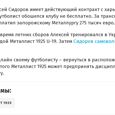
ксей Сидоров имеет действующий контракт с хар
Футболист обошелся клубу не бесплатно. За тран
платил запорожскому Металлургу 275 тысяч евро.
время летних сборов Алексей тренировался в Ук
ой Металлист 1925 U-19. Затем
Сидоров самовол
длайн своему футболисту – вернуться в располо
е этого Металлист 1925 может предпринять дисци
у.
емы:
Т 1925