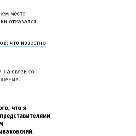
нем месте
ски отказался
ов: что известно
 на связь со
ешение.
ого, что я
 представителями
ым
пиваковский.