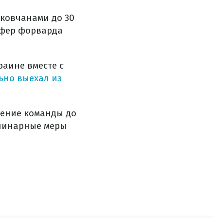
ьковчанами до 30
сфер форварда
раине вместе с
ьно выехал из
жение команды до
плинарные меры