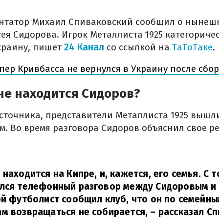
нтатор Михаил Спиваковский сообщил о нынеш
ея Сидорова. Игрок Металлиста 1925 категориче
краину, пишет
24 Канал
со ссылкой на
ТаТоТаке
.
пер Кривбасса не вернулся в Украину после сбор
не находится Сидоров?
точника, представители Металлиста 1925 вышли
м. Во время разговора Сидоров объяснил свое р
находится на Кипре, и, кажется, его семья. С т
ялся телефонный разговор между Сидоровым и
ой футболист сообщил клуб, что он по семейн
ам возвращаться не собирается,
– рассказал С