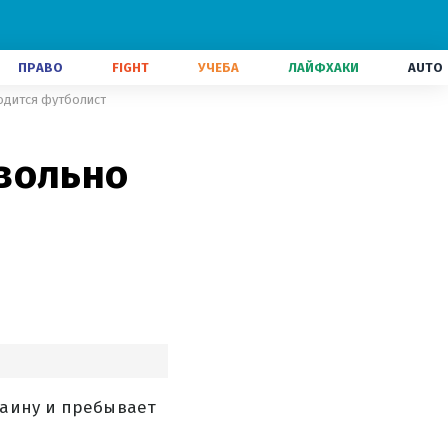
ПРАВО
FIGHT
УЧЕБА
ЛАЙФХАКИ
AUTO
ходится футболист
вольно
раину и пребывает