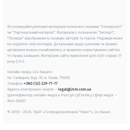
android
apple
smart tv
samsung smart tv
Всі комерційні рекламні матеріали позначені словами "Спецпроєкт"
чи "Партнерський матеріал". Матеріали з позначкою "Експерт",
"Позиція" відображають позицію авторів та героїв. Редакція може
не поділяти їхніх поглядів. Детальніше щодо реклами та правил
цитування можна ознайомитись в правилах користування сайтом.
Усі права захищені.
Матеріали сайту призначені для осіб старше
21
року (21+)
Онлайн-медіа «24 Канал»
пл. Галицька, буд. 15, м. Львів, 79008
Телефон
+380 (32) 229-77-77
Адреса електронної пошти —
legal@24tv.com.ua
Ідентифікатор онлайн-медіа в Реєстрі суб'єктів у сфері медіа —
R40-06057
© 2005—2026,
ПрАТ «Телерадіокомпанія "Люкс"», 24 Канал.