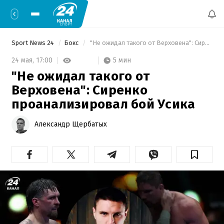
Sport News 24
Бокс
 "Не ожидал такого от Верховена": Сиренко проанализировал бой Усика 
5 мин
24 мая,
17:00
"Не ожидал такого от
Верховена": Сиренко
проанализировал бой Усика
Александр Щербатых