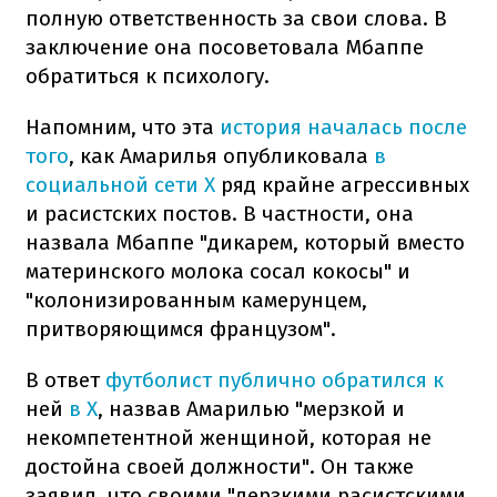
полную ответственность за свои слова. В
заключение она посоветовала Мбаппе
обратиться к психологу.
Напомним, что эта
история началась после
того
, как Амарилья опубликовала
в
социальной сети X
ряд крайне агрессивных
и расистских постов. В частности, она
назвала Мбаппе "дикарем, который вместо
материнского молока сосал кокосы" и
"колонизированным камерунцем,
притворяющимся французом".
В ответ
футболист публично обратился к
ней
в X
, назвав Амарилью "мерзкой и
некомпетентной женщиной, которая не
достойна своей должности". Он также
заявил, что своими "дерзкими расистскими