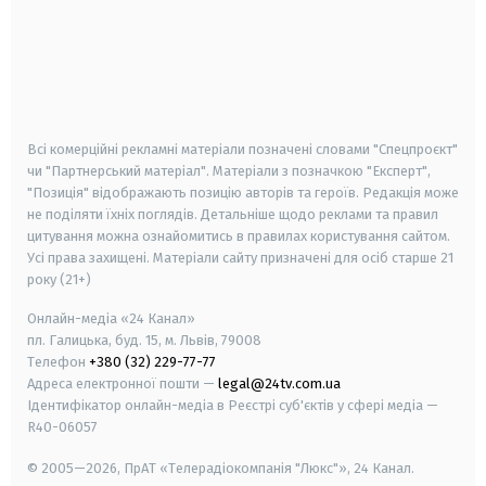
android
apple
smart tv
samsung smart tv
Всі комерційні рекламні матеріали позначені словами "Спецпроєкт"
чи "Партнерський матеріал". Матеріали з позначкою "Експерт",
"Позиція" відображають позицію авторів та героїв. Редакція може
не поділяти їхніх поглядів. Детальніше щодо реклами та правил
цитування можна ознайомитись в правилах користування сайтом.
Усі права захищені.
Матеріали сайту призначені для осіб старше
21
року (21+)
Онлайн-медіа «24 Канал»
пл. Галицька, буд. 15, м. Львів, 79008
Телефон
+380 (32) 229-77-77
Адреса електронної пошти —
legal@24tv.com.ua
Ідентифікатор онлайн-медіа в Реєстрі суб'єктів у сфері медіа —
R40-06057
© 2005—2026,
ПрАТ «Телерадіокомпанія "Люкс"», 24 Канал.