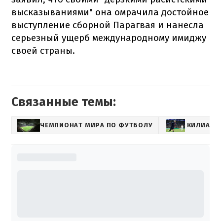
высказываниями" она омрачила достойное
выступление сборной Парагвая и нанесла
серьезный ущерб международному имиджу
своей страны.
Связанные темы:
ЧЕМПИОНАТ МИРА ПО ФУТБОЛУ
КИЛИАН 