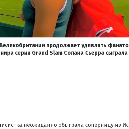
 Великобритании продолжает удивлять фанатов
рнира серии Grand Slam Солана Сьерра сыграла
нисистка неожиданно обыграла соперницу из Исп