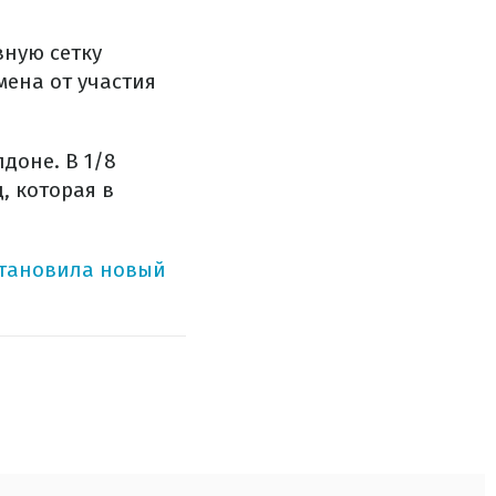
вную сетку
мена от участия
доне. В 1/8
, которая в
становила новый