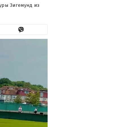
уры Зигемунд из