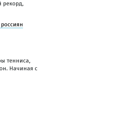
й рекорд,
 россиян
ры тенниса,
он. Начиная с