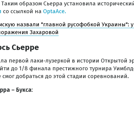
. Таким образом Сьерра установила исторически
л
со ссылкой на
OptaAce.
мскую назвали "главной русофобкой Украины": у
поражения Захаровой
ось Сьерре
ала первой лаки-лузеркой в истории Открытой э
ойти до 1/8 финала престижного турнира Уимблд
е смог добраться до этой стадии соревнований.
рра – Букса: