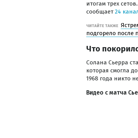
итогам трех сетов
сообщает
24 кана
Ястре
ЧИТАЙТЕ ТАКЖЕ
подгорело после 
Что покорил
Солана Сьерра ст
которая смогла д
1968 года никто н
Видео с матча Сье