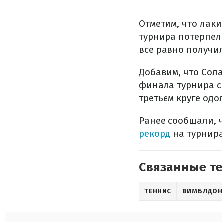
Отметим, что лаки
турнира потерпел 
все равно получи
Добавим, что Сола
финала турнира с
третьем круге одо
Ранее сообщали, 
рекорд
на турнира
Связанные т
ТЕННИС
ВИМБЛДО