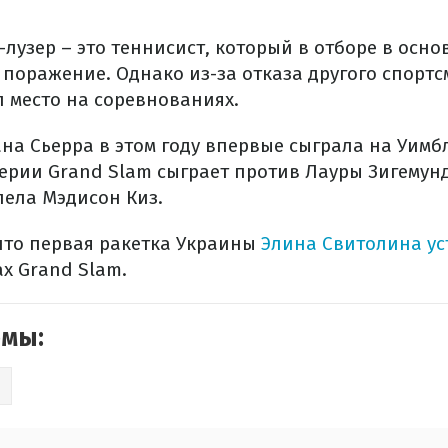
-лузер – это теннисист, который в отборе в осно
поражение. Однако из-за отказа другого спортс
л место на соревнованиях.
на Сьерра в этом году впервые сыграла на Уимбл
ерии Grand Slam сыграет против Лауры Зигемунд
лела Мэдисон Киз.
что первая ракетка Украины
Элина Свитолина у
х Grand Slam.
емы:
Н