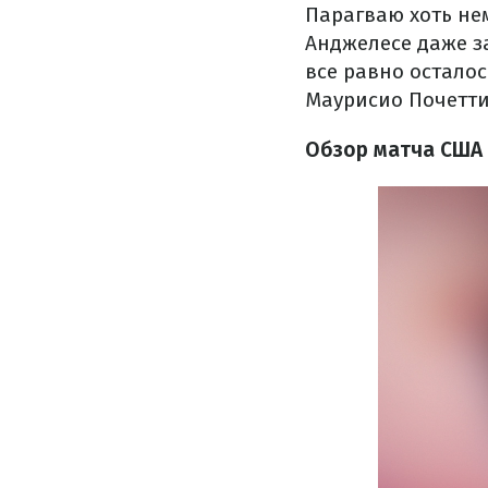
Парагваю хоть нем
Анджелесе даже з
все равно остало
Маурисио Почетти
Обзор матча США 