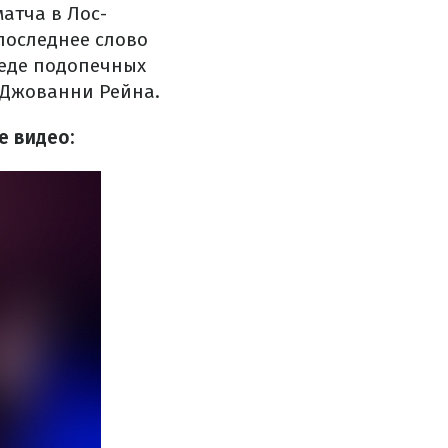
матча в Лос-
последнее слово
беде подопечных
 Джованни Рейна.
е видео: