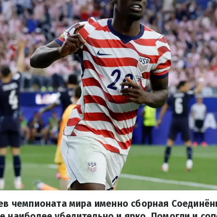
зяев чемпионата мира именно сборная Соединё
е наиболее убедительно и ярко. Помогли и со