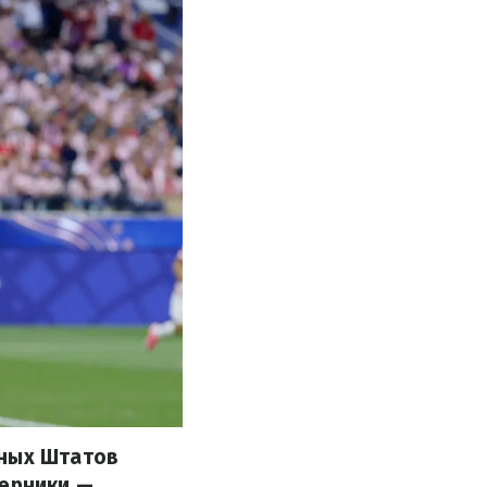
нных Штатов
перники —