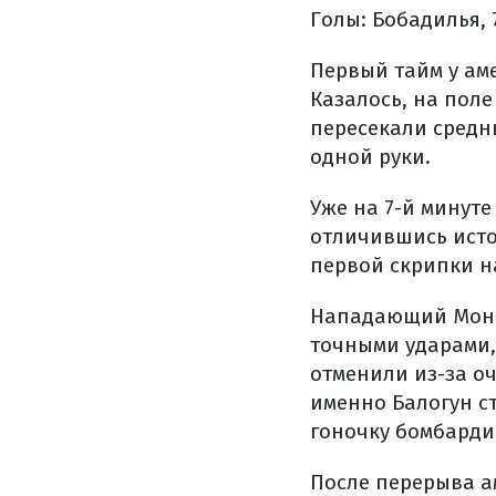
Голы: Бобадилья, 7
Первый тайм у ам
Казалось, на поле
пересекали средн
одной руки.
Уже на 7-й минут
отличившись исто
первой скрипки н
Нападающий Мона
точными ударами,
отменили из-за оч
именно Балогун с
гоночку бомбарди
После перерыва а