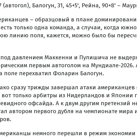
 (автогол), Балогун, 31, 45+5', Рейна, 90+8' – Маур
ериканцев – образцовый в плане доминировани
 есть только одна команда, а случаи, когда юж
юю линию поля, кажется, можно было бы пересч
е под давлением Маккенни и Пулишича не выдер
рическим первым автоголом на Мундиале-2026. А
а поле перехватил Фоларин Балогун.
ко сразу трижды завершал атаки американцев
 вот только арбитры из Нидерландов и Японии 
евидного офсайда. А к двум другим претензий не
тал автором первого дубля на чемпионате мира и
ров.
мериканцы немного перешли в режим экономии 