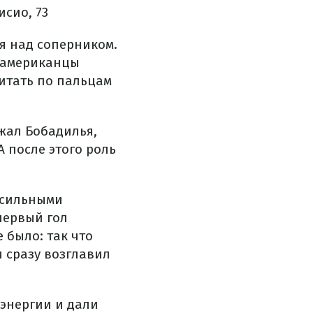
исио, 73
я над соперником.
ноамериканцы
итать по пальцам
жал Бобадилья,
 после этого роль
 сильными
первый гол
 было: так что
 сразу возглавил
энергии и дали