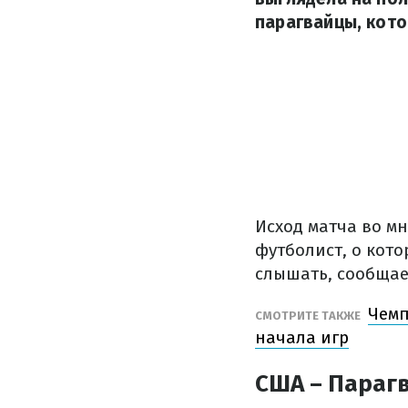
парагвайцы, кот
Исход матча во м
футболист, о кото
слышать, сообща
Чемп
СМОТРИТЕ ТАКЖЕ
начала игр
США – Парагв