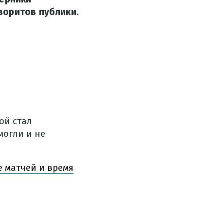
воритов публики.
ой стал
могли и не
е матчей и время