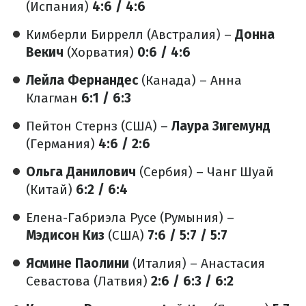
(Испания)
4:6 / 4:6
Кимберли Биррелл (Австралия) –
Донна
Векич
(Хорватия)
0:6 / 4:6
Лейла Фернандес
(Канада) – Анна
Клагман
6:1 / 6:3
Пейтон Стернз (США) –
Лаура Зигемунд
(Германия)
4:6 / 2:6
Ольга Данилович
(Сербия) – Чанг Шуай
(Китай)
6:2 / 6:4
Елена-Габриэла Русе (Румыния) –
Мэдисон Киз
(США)
7:6 / 5:7 / 5:7
Ясмине Паолини
(Италия) – Анастасия
Севастова (Латвия)
2:6 / 6:3 / 6:2