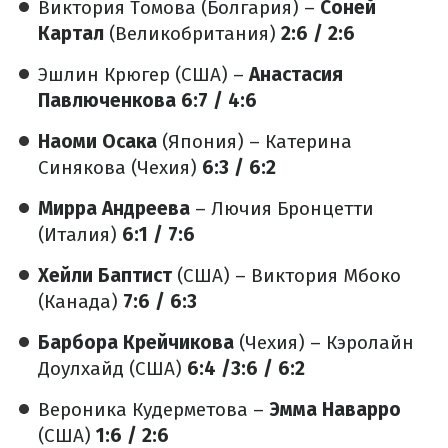
Виктория Томова (Болгария) –
Соней
Картал
(Великобритания)
2:6 / 2:6
Эшлин Крюгер (США) –
Анастасия
Павлюченкова 6:7 / 4:6
Наоми Осака
(Япония) – Катерина
Синякова (Чехия)
6:3 / 6:2
Мирра Андреева
– Лючия Бронцетти
(Италия)
6:1 / 7:6
Хейли Баптист
(США) – Виктория Мбоко
(Канада)
7:6 / 6:3
Барбора Крейчикова
(Чехия) – Кэролайн
Доулхайд (США)
6:4 /3:6 / 6:2
Вероника Кудерметова –
Эмма Наварро
(США)
1:6 / 2:6