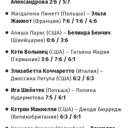
Александрова
2:6 / 5:7
Магдалена Линетт (Польша) –
Эльза
Жакмот
(Франция)
7:6 / 1:6 / 4:6
Алиша Паркс (США) –
Белинда Бенчич
(Швейцария)
0:6 / 3:6
Кэти Волынец
(США) – Татьяна Мария
(Германия)
3:6 / 7:6 / 6:1
Элизабетта Коччаретто
(Италия) –
Джессика Пегула (США)
6:2 / 6:3
Ига Швёнтек
(Польша) – Полина
Кудерметова
7:5 / 6:1
Кэтрин Макнелли
(США) – Джоди Бюрредж
(Великобритания)
6:3 / 6:1