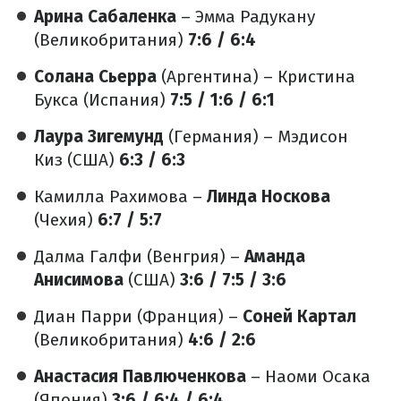
Арина Сабаленка
– Эмма Радукану
(Великобритания)
7:6 / 6:4
Солана Сьерра
(Аргентина) – Кристина
Букса (Испания)
7:5 / 1:6 / 6:1
Лаура Зигемунд
(Германия) – Мэдисон
Киз (США)
6:3 / 6:3
Камилла Рахимова –
Линда Носкова
(Чехия)
6:7 / 5:7
Далма Галфи (Венгрия) –
Аманда
Анисимова
(США)
3:6 / 7:5 / 3:6
Диан Парри (Франция) –
Соней Картал
(Великобритания)
4:6 / 2:6
Анастасия Павлюченкова
– Наоми Осака
(Япония)
3:6 / 6:4 / 6:4