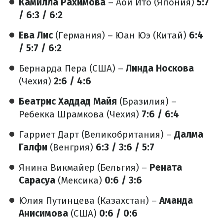
Камилла Рахимова
– Аой Ито (Япония)
5:7
/ 6:3 / 6:2
Ева Лис
(Германия) – Юан Юэ (Китай)
6:4
/ 5:7 / 6:2
Бернарда Пера (США) –
Линда Носкова
(Чехия)
2:6 / 4:6
Беатрис Хаддад Майя
(Бразилия) –
Ребекка Шрамкова (Чехия)
7:6 / 6:4
Гарриет Дарт (Великобритания) –
Далма
Галфи
(Венгрия)
6:3 / 3:6 / 5:7
Янина Викмайер (Бельгия) –
Рената
Сарасуа
(Мексика)
0:6 / 3:6
Юлия Путинцева (Казахстан) –
Аманда
Анисимова
(США)
0:6 / 0:6