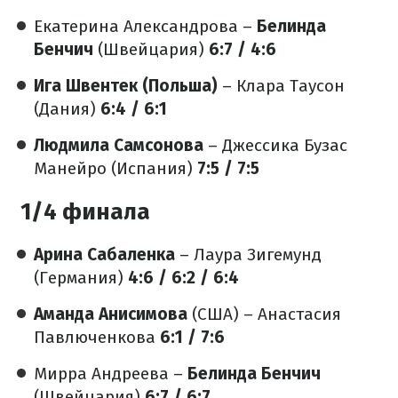
Екатерина Александрова –
Белинда
Бенчич
(Швейцария)
6:7 / 4:6
Ига Швентек (Польша)
– Клара Таусон
(Дания)
6:4 / 6:1
Людмила Самсонова
– Джессика Бузас
Манейро (Испания)
7:5 / 7:5
1/4 финала
Арина Сабаленка
– Лаура Зигемунд
(Германия)
4:6 / 6:2 / 6:4
Аманда Анисимова
(США) – Анастасия
Павлюченкова
6:1 / 7:6
Мирра Андреева –
Белинда Бенчич
(Швейцария)
6:7 / 6:7