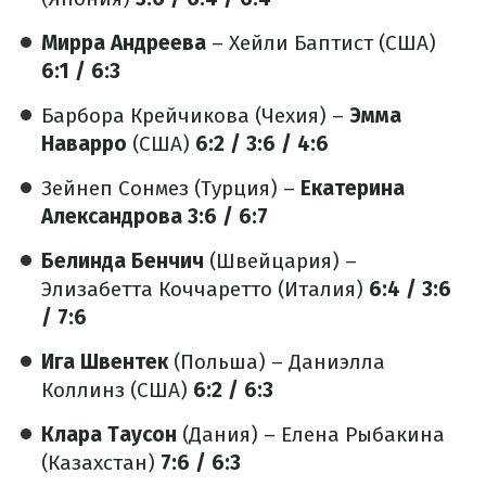
Мирра Андреева
– Хейли Баптист (США)
6:1 / 6:3
Барбора Крейчикова (Чехия) –
Эмма
Наварро
(США)
6:2 / 3:6 / 4:6
Зейнеп Сонмез (Турция) –
Екатерина
Александрова
3:6 / 6:7
Белинда Бенчич
(Швейцария) –
Элизабетта Коччаретто (Италия)
6:4 / 3:6
/ 7:6
Ига Швентек
(Польша) – Даниэлла
Коллинз (США)
6:2 / 6:3
Клара Таусон
(Дания) – Елена Рыбакина
(Казахстан)
7:6 / 6:3