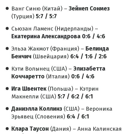
Ванг Синю (Китай) –
Зейнеп Сонмез
(Турция)
5:7 / 5:7
Сьюзан Ламенс (Нидерланды) –
Екатерина Александрова
0:6 / 4:6
Эльза Жакмот (Франция) –
Белинда
Бенчич
(Швейцария)
6:4 / 1:6 / 2:6
Кэти Волынец (США) –
Элизабетта
Коччаретто
(Италия)
0:6 / 4:6
Ига Швентек
(Польша) – Кэтрин
Макнелли (США)
5:7 / 6:2 / 6:1
Даниэлла Коллинз
(США) – Вероника
Эрьявец (Словения)
6:4 / 6:1
Клара Таусон
(Дания) – Анна Калинская