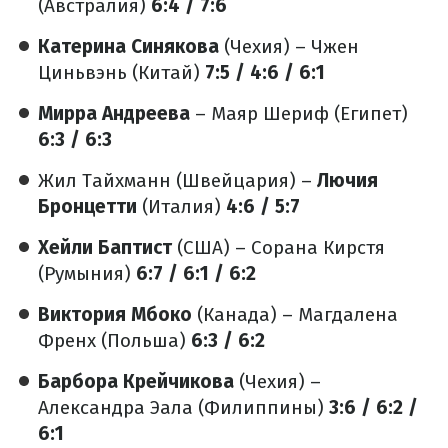
(Австралия)
6:4 / 7:6
Катерина Синякова
(Чехия) – Чжен
Циньвэнь (Китай)
7:5 / 4:6 / 6:1
Мирра Андреева
– Маяр Шериф (Египет)
6:3 / 6:3
Жил Тайхманн (Швейцария) –
Лючия
Бронцетти
(Италия)
4:6 / 5:7
Хейли Баптист
(США) – Сорана Кирстя
(Румыния)
6:7 / 6:1 / 6:2
Виктория Мбоко
(Канада) – Магдалена
Френх (Польша)
6:3 / 6:2
Барбора Крейчикова
(Чехия) –
Александра Эала (Филиппины)
3:6 / 6:2 /
6:1