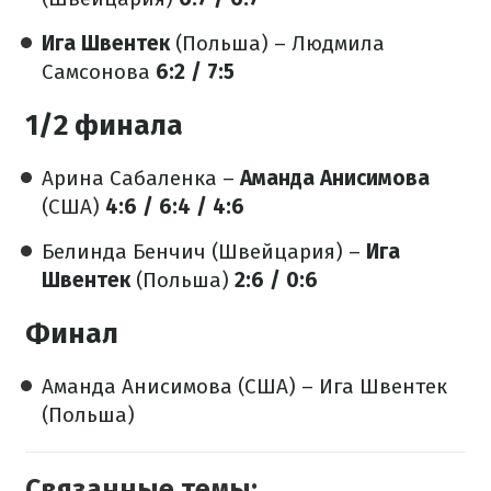
Ига Швентек
(Польша) – Людмила
Самсонова
6:2 / 7:5
1/2 финала
Арина Сабаленка –
Аманда Анисимова
(США)
4:6 / 6:4 / 4:6
Белинда Бенчич (Швейцария) –
Ига
Швентек
(Польша)
2:6 / 0:6
Финал
Аманда Анисимова (США) – Ига Швентек
(Польша)
Связанные темы: