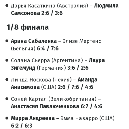
Дарья Касаткина (Австралия) –
Людмила
Самсонова
2:6 / 3:6
1/8 финала
Арина Сабаленка
– Элизе Мертенс
(Бельгия)
6:4 / 7:6
Солана Сьерра (Аргентина) –
Лаура
Зигемунд
(Германия)
3:6 / 2:6
Линда Носкова (Чехия) –
Аманда
Анисимова
(США)
2:6 / 7:6 / 4:6
Соней Картал (Великобритания) –
Анастасия Павлюченкова
6:7 / 4:6
Мирра Андреева
– Эмма Наварро (США)
6:2 / 6:3