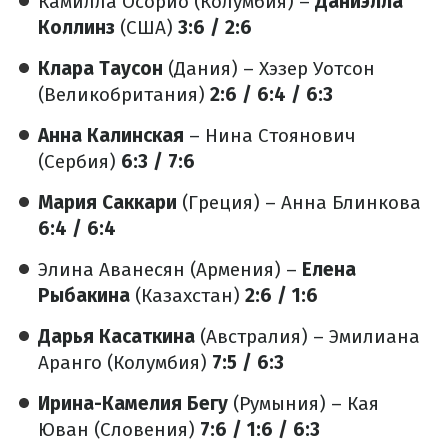
Камилла Осорио (Колумбия) –
Даниэлла
Коллинз
(США)
3:6 / 2:6
Клара Таусон
(Дания) – Хэзер Уотсон
(Великобритания)
2:6 / 6:4 / 6:3
Анна Калинская
– Нина Стоянович
(Сербия)
6:3 / 7:6
Мария Саккари
(Греция) – Анна Блинкова
6:4 / 6:4
Элина Аванесян (Армения) –
Елена
Рыбакина
(Казахстан)
2:6 / 1:6
Дарья Касаткина
(Австралия) – Эмилиана
Аранго (Колумбия)
7:5 / 6:3
Ирина-Камелия Бегу
(Румыния) – Кая
Юван (Словения)
7:6 / 1:6 / 6:3