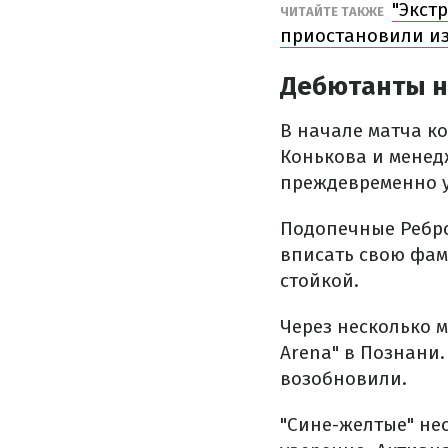
"Экст
ЧИТАЙТЕ ТАКЖЕ
приостановили из
Дебютанты н
В начале матча к
Конькова и менед
преждевременно 
Подопечные Ребро
вписать свою фами
стойкой.
Через несколько 
Arena" в Познани.
возобновили.
"Сине-желтые" не