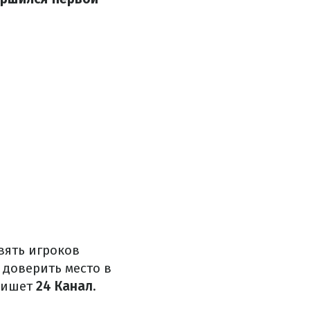
вять игроков
 доверить место в
 пишет
24 Канал
.