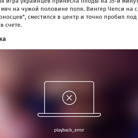
ая игра украинцев принесла плоды на 35-й минут
 мяч на чужой половине поля. Вингер Челси на 
оносцев", сместился в центр и точно пробил под 
в счете.
ка