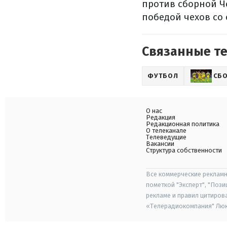
против сборной Ч
победой чехов со с
Связанные т
ФУТБОЛ
СБО
О нас
Редакция
Редакционная политика
О телеканале
Телеведущие
Вакансии
Структура собственности
Все коммерческие рекламн
пометкой "Эксперт", "Поз
рекламе и правил цитиров
«Телерадиокомпания" Люкс