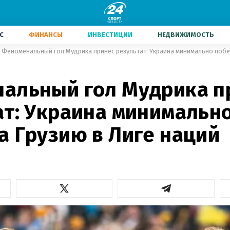
С
ФИНАНСЫ
ИНВЕСТИЦИИ
НЕДВИЖИМОСТЬ
Феноменальный гол Мудрика принес результат: Украина минимально побе
2
альный гол Мудрика п
ат: Украина минимальн
а Грузию в Лиге наций