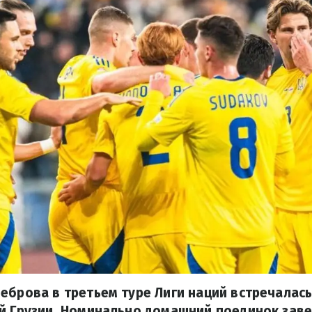
еброва в третьем туре Лиги наций встречалась
ой Грузии. Номинально домашний поединок зав