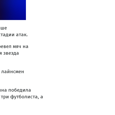
ьше
тадии атак.
евел мяч на
я звезда
о лайнсмен
ина победила
 три футболиста, а