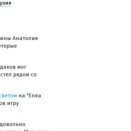
узия
аины Анатолия
оторые
даков мог
стел рядом со
светом
на "Enea
ов игру
 довольно