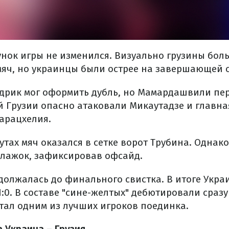
унок игры не изменился. Визуально грузины бол
яч, но украинцы были острее на завершающей с
удрик мог оформить дубль, но Мамардашвили пер
й Грузии опасно атаковали Микаутадзе и главна
варацхелия.
тах мяч оказался в сетке ворот Трубина. Однак
лажок, зафиксировав офсайд.
должалась до финального свистка. В итоге Укра
1:0. В составе "сине-желтых" дебютировали сразу
ал одним из лучших игроков поединка.