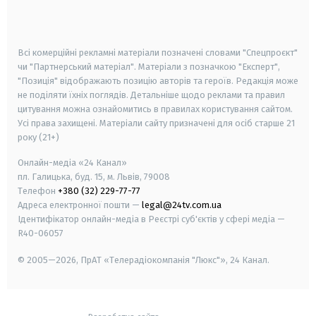
smart tv
samsung smart tv
Всі комерційні рекламні матеріали позначені словами "Спецпроєкт"
чи "Партнерський матеріал". Матеріали з позначкою "Експерт",
"Позиція" відображають позицію авторів та героїв. Редакція може
не поділяти їхніх поглядів. Детальніше щодо реклами та правил
цитування можна ознайомитись в правилах користування сайтом.
Усі права захищені.
Матеріали сайту призначені для осіб старше
21
року (21+)
Онлайн-медіа «24 Канал»
пл. Галицька, буд. 15, м. Львів, 79008
Телефон
+380 (32) 229-77-77
Адреса електронної пошти —
legal@24tv.com.ua
Ідентифікатор онлайн-медіа в Реєстрі суб'єктів у сфері медіа —
R40-06057
© 2005—2026,
ПрАТ «Телерадіокомпанія "Люкс"», 24 Канал.