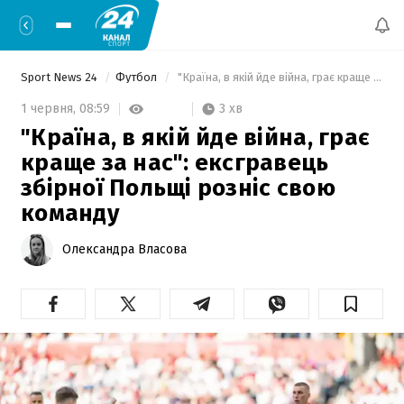
Sport News 24
Футбол
 "Країна, в якій йде війна, грає краще за нас": ексгравець збірної Польщі розніс свою команду 
3 хв
1 червня,
08:59
"Країна, в якій йде війна, грає
краще за нас": ексгравець
збірної Польщі розніс свою
команду
Олександра Власова