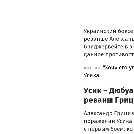
Украинский боксер
реванше Александ
бриджервейте в э
данное противост
"Хочу его у
ВОТ ТАК
Усика
Усик – Дюбуа
реванш Гриц
Александр Грицив
поражении Усика 
с первым боем, ко