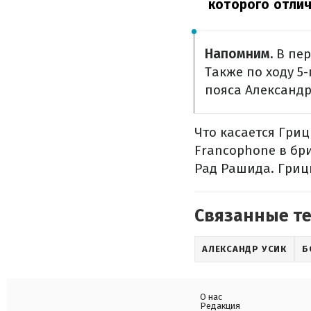
которого отлич
Напомним.
В пер
Также по ходу 5
пояса Александр
Что касается Гриц
Francophone в бр
Рад Рашида. Грици
Связанные т
АЛЕКСАНДР УСИК
Б
О нас
Редакция