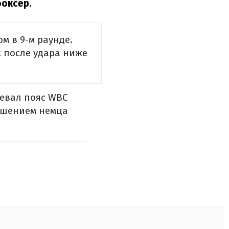
боксер.
м в 9-м раунде.
с после удара ниже
оевал пояс WBC
ешением немца