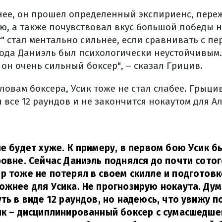
нее, он прошел определенный экспириенс, пере
ою, а также почувствовал вкус большой победы 
" стал ментально сильнее, если сравнивать с п
 года Даниэль был психологически неустойчивым.
 он очень сильный боксер", – сказал Грицив.
словам боксера, Усик тоже не стал слабее. Грыцив
все 12 раундов и не закончится нокаутом для А
не будет хуже. К примеру, в первом бою Усик б
ровне. Сейчас Даниэль поднялся до почти сотог
р тоже не потерял в своем скилле и подготовк
ожнее для Усика. Не прогнозирую нокаута. Ду
уть в виде 12 раундов, но надеюсь, что увижу п
ик – дисциплинированный боксер с сумасшедшей