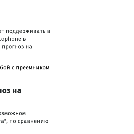
дет поддерживать в
cophone в
 прогноз на
 бой с преемником
ноз на
возможном
та", по сравнению