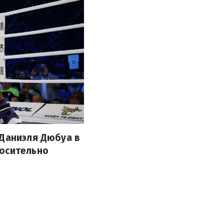
 Даниэля Дюбуа в
носительно