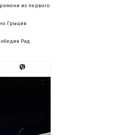
времени их первого
 но Грыцив
победив Рад