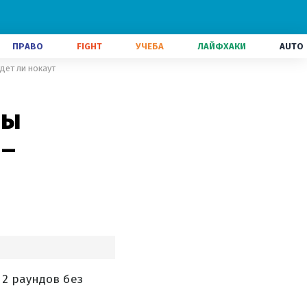
ПРАВО
FIGHT
УЧЕБА
ЛАЙФХАКИ
AUTO
дет ли нокаут
ны
 –
12 раундов без