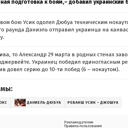
ная подготовка к боям,
– добавил украинский 
вом бою Усик одолел Дюбуа техническим нокауто
-го раунда Даниэль отправил украинца на канва
у.
ива, то Александр 29 марта в родных стенах зав
иджервейте. Украинец победил единогласным р
в довел серию до 10-ти побед (6 – нокаутом).
емы:
ОКС
ДАНИЕЛЬ ДЮБУА
РЕВАНШ УСИК – ДЖОШУА
Рекламодателям
Правила пользования