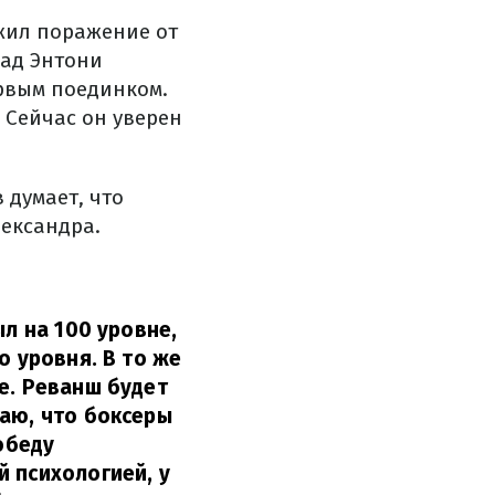
жил поражение от
над Энтони
ервым поединком.
 Сейчас он уверен
 думает, что
лександра.
ыл на 100 уровне,
о уровня. В то же
е. Реванш будет
маю, что боксеры
обеду
 психологией, у