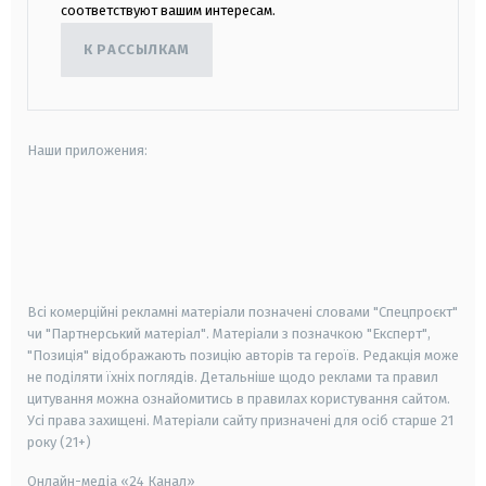
соответствуют вашим интересам.
К РАССЫЛКАМ
Наши приложения:
android
apple
smart tv
samsung smart tv
Всі комерційні рекламні матеріали позначені словами "Спецпроєкт"
чи "Партнерський матеріал". Матеріали з позначкою "Експерт",
"Позиція" відображають позицію авторів та героїв. Редакція може
не поділяти їхніх поглядів. Детальніше щодо реклами та правил
цитування можна ознайомитись в правилах користування сайтом.
Усі права захищені.
Матеріали сайту призначені для осіб старше
21
року (21+)
Онлайн-медіа «24 Канал»