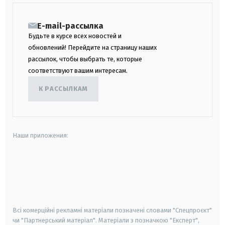
E-mail-рассылка
Будьте в курсе всех новостей и
обновлений! Перейдите на страницу наших
рассылок, чтобы выбрать те, которые
соответствуют вашим интересам.
К РАССЫЛКАМ
Наши приложения:
android
apple
smart tv
samsung smart tv
Всі комерційні рекламні матеріали позначені словами "Спецпроєкт"
чи "Партнерський матеріал". Матеріали з позначкою "Експерт",