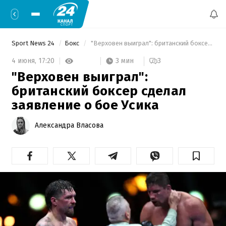
Sport News 24
Бокс
 "Верховен выиграл": британский боксер сделал заявление о бое Усика 
3 мин
4 июня,
17:20
3
"Верховен выиграл":
британский боксер сделал
заявление о бое Усика
Александра Власова