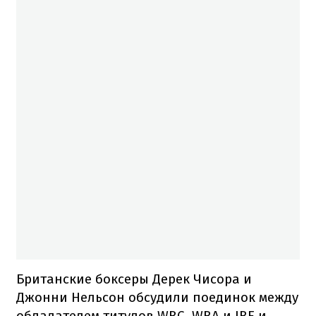
Британские боксеры Дерек Чисора и
Джонни Нельсон обсудили поединок между
обладателем титулов WBC, WBA и IBF и