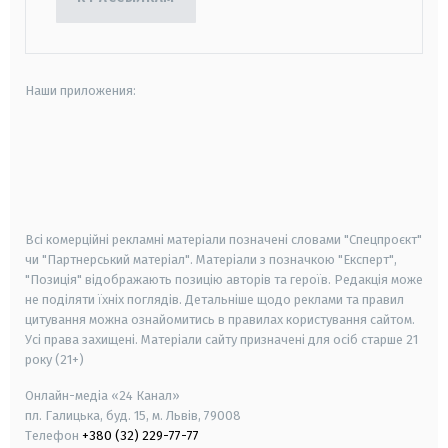
Наши приложения:
android
apple
smart tv
samsung smart tv
Всі комерційні рекламні матеріали позначені словами "Спецпроєкт"
чи "Партнерський матеріал". Матеріали з позначкою "Експерт",
"Позиція" відображають позицію авторів та героїв. Редакція може
не поділяти їхніх поглядів. Детальніше щодо реклами та правил
цитування можна ознайомитись в правилах користування сайтом.
Усі права захищені.
Матеріали сайту призначені для осіб старше
21
року (21+)
Онлайн-медіа «24 Канал»
пл. Галицька, буд. 15, м. Львів, 79008
Телефон
+380 (32) 229-77-77